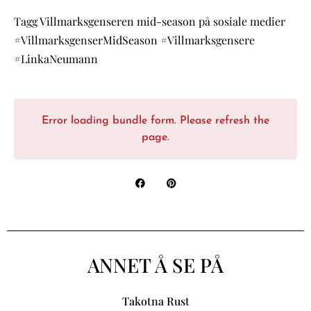
Tagg Villmarksgenseren mid-season på sosiale medier
#VillmarksgenserMidSeason #Villmarksgensere
#LinkaNeumann
Error loading bundle form. Please refresh the
page.
ANNET Å SE PÅ
Takotna Rust