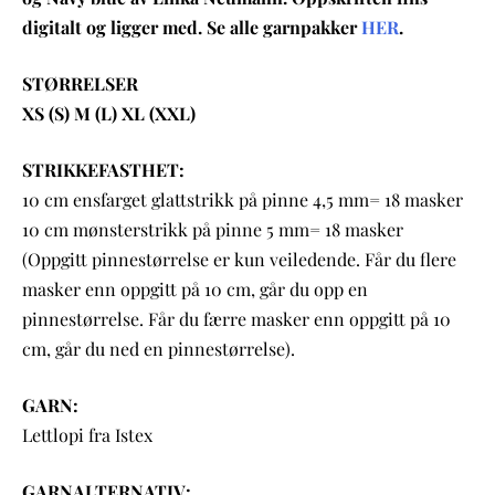
digitalt og ligger med. Se alle garnpakker
HER
.
STØRRELSER
XS (S) M (L) XL (XXL)
STRIKKEFASTHET:
10 cm ensfarget glattstrikk på pinne 4,5 mm= 18 masker
10 cm mønsterstrikk på pinne 5 mm= 18 masker
(Oppgitt pinnestørrelse er kun veiledende. Får du flere
masker enn oppgitt på 10 cm, går du opp en
pinnestørrelse. Får du færre masker enn oppgitt på 10
cm, går du ned en pinnestørrelse).
GARN:
Lettlopi fra Istex
GARNALTERNATIV: