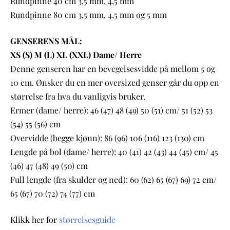
Rundpinne 40 cm 3,5 mm, 4,5 mm
Rundpinne 80 cm 3,5 mm, 4,5 mm og 5 mm
GENSERENS MÅL:
XS (S) M (L) XL (XXL) Dame/ Herre
Denne genseren har en bevegelsesvidde på mellom 5 og
10 cm. Ønsker du en mer oversized genser går du opp en
størrelse fra hva du vanligvis bruker.
Ermer (dame/ herre): 46 (47) 48 (49) 50 (51) cm/ 51 (52) 53
(54) 55 (56) cm
Overvidde (begge kjønn): 86 (96) 106 (116) 123 (130) cm
Lengde på bol (dame/ herre): 40 (41) 42 (43) 44 (45) cm/ 45
(46) 47 (48) 49 (50) cm
Full lengde (fra skulder og ned): 60 (62) 65 (67) 69) 72 cm/
65 (67) 70 (72) 74 (77) cm
Klikk her for
størrelsesguide