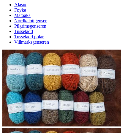
Alasuq
Føyka
Matoaka
Nordkalottgenser
Pilgrimsgenseren
Tusseladd
Tusseladd polar
Villmarksgenseren