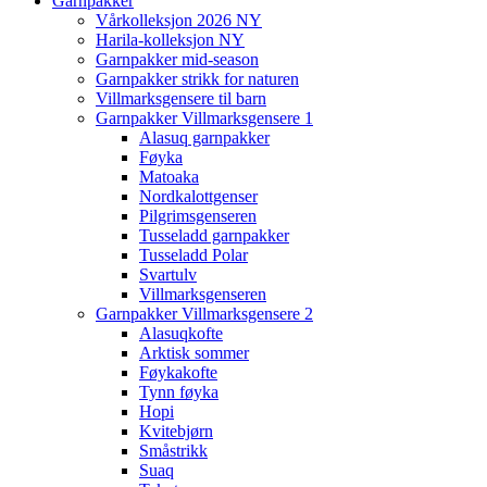
Garnpakker
Vårkolleksjon 2026 NY
Harila-kolleksjon NY
Garnpakker mid-season
Garnpakker strikk for naturen
Villmarksgensere til barn
Garnpakker Villmarksgensere 1
Alasuq garnpakker
Føyka
Matoaka
Nordkalottgenser
Pilgrimsgenseren
Tusseladd garnpakker
Tusseladd Polar
Svartulv
Villmarksgenseren
Garnpakker Villmarksgensere 2
Alasuqkofte
Arktisk sommer
Føykakofte
Tynn føyka
Hopi
Kvitebjørn
Småstrikk
Suaq