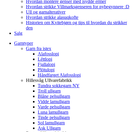
Hvordan montere genser med isydde ermer
Hvordan strikke Villmarksgenseren for nybegynnere :D
Ull og garnalterativer
Hvordan strikke alasuqkofte
Historien om Kvitebjørn og tips til hvordan du strikker
den
Salg
Garntyper
Garn fra istex
Alafosslopi
Léttlopi
Fjallalopi
Plötulopi
Håndfarget Alafosslopi
Hillesvåg Ullvarefabrikk
Tundra sokkegarn NY
Troll ullgarn
Blåne pelsullgarn
Vidde lamullgarn
Varde pelsullgarn
Luna lamullgarn
Tinde pelsullgarn
Sol lamullgarn
Ask Ullgarn