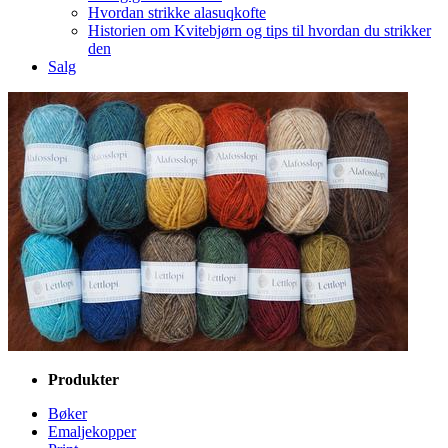
Hvordan strikke alasuqkofte
Historien om Kvitebjørn og tips til hvordan du strikker
den
Salg
Produkter
Bøker
Emaljekopper