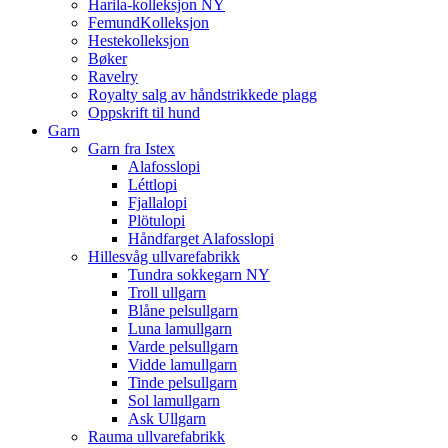
Harila-kolleksjon NY
FemundKolleksjon
Hestekolleksjon
Bøker
Ravelry
Royalty salg av håndstrikkede plagg
Oppskrift til hund
Garn
Garn fra Istex
Alafosslopi
Léttlopi
Fjallalopi
Plötulopi
Håndfarget Alafosslopi
Hillesvåg ullvarefabrikk
Tundra sokkegarn NY
Troll ullgarn
Blåne pelsullgarn
Luna lamullgarn
Varde pelsullgarn
Vidde lamullgarn
Tinde pelsullgarn
Sol lamullgarn
Ask Ullgarn
Rauma ullvarefabrikk