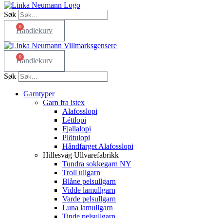
Søk
0
Handlekurv
0
Handlekurv
Søk
Garntyper
Garn fra istex
Alafosslopi
Léttlopi
Fjallalopi
Plötulopi
Håndfarget Alafosslopi
Hillesvåg Ullvarefabrikk
Tundra sokkegarn NY
Troll ullgarn
Blåne pelsullgarn
Vidde lamullgarn
Varde pelsullgarn
Luna lamullgarn
Tinde pelsullgarn