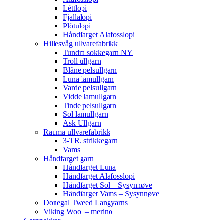
Léttlopi
Fjallalopi
Plötulopi
Håndfarget Alafosslopi
Hillesvåg ullvarefabrikk
Tundra sokkegarn NY
Troll ullgarn
Blåne pelsullgarn
Luna lamullgarn
Varde pelsullgarn
Vidde lamullgarn
Tinde pelsullgarn
Sol lamullgarn
Ask Ullgarn
Rauma ullvarefabrikk
3-TR. strikkegarn
Vams
Håndfarget garn
Håndfarget Luna
Håndfarget Alafosslopi
Håndfarget Sol – Sysynnøve
Håndfarget Vams – Sysynnøve
Donegal Tweed Langyarns
Viking Wool – merino