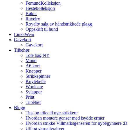
FemundKolleksjon
Hestekolleksjon
Bøker
Ravelry
Royalty salg av håndstrikkede plagg
Oppskrift til hund
LinkaWear
Gavekort
Gavekort
Tilbehør
Tote bag NY
Muud
A6 kort
Knapper
Strikkepinner
Knytebelte
Woolcare
Sylapper
Print
Tilbehør
Blogg
Tips og triks til nye strikkere
Hvordan montere genser med isydde ermer
Hvordan strikke Villmarksgenseren for nybegynnere :D
Ull og garnalterativer