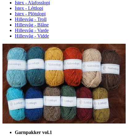
Istex - Alafosslopi
Istex - Léttlopi
Istex - Plötulopi
Hillesvåg - Troll
Hillesvåg - Blåne
Hillesvåg - Varde
Hillesvåg - Vidde
Garnpakker vol.1