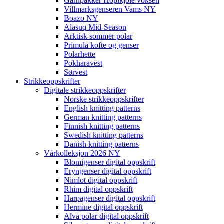
Garnpakker Hopikjole voksen
Villmarksgenseren Vams NY
Boazo NY
Alasuq Mid-Season
Arktisk sommer polar
Primula kofte og genser
Polarhette
Pokharavest
Sørvest
Strikkeoppskrifter
Digitale strikkeoppskrifter
Norske strikkeoppskrifter
English knitting patterns
German knitting patterns
Finnish knitting patterns
Swedish knitting patterns
Danish knitting patterns
Vårkolleksjon 2026 NY
Blomigenser digital oppskrift
Eryngenser digital oppskrift
Nimlot digital oppskrift
Rhim digital oppskrift
Harpagenser digital oppskrift
Hermine digital oppskrift
Alva polar digital oppskrift