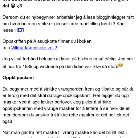
det 😀 <3
Dersom du er nybegynner anbefaler jeg å lese blogginnlegget mitt
om hvordan man strikker genser med rundfelling først<3 Kan
leses
HER
.
Oppskriften på Alasuqkofte finner du i boken
min
Villmarksgensere vol 2
.
Jeg vil på forhånd beklage at lyset på bildene er så dårlig. Jeg bor i
et hus fra 1939 og vinduene på den tiden var ikke så store
Oppklippskant
Du begynner med å strikke vrangborden frem og tilbake og når du
er ferdig med det skal du lage oppklippskant. Her legger du opp
masker ved å lage løkker bortover. Jeg pleier å strikke
oppklippkanten med vrange masker for å lettere å se hvor de er,
men dersom du ønsker å strikke rette masker er det helt ok det
også.
Når man går fra rett maske til vrang maske kan det bli litt løst i