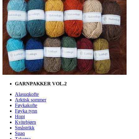
GARNPAKKER VOL.2
Alasuqkofte
Arktisk sommer
Føykakofte
Føyka tynn
Hopi
Kvitebjørn
Småstrikk
Suaq
Takotna