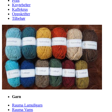
Print
Knytebelter
Kaffekrus
Oppskrifter
Tilbehør
Garn
Rauma Lamullgarn
Rauma Vams