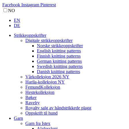
Facebook
Instagram
Pinterest
NO
EN
DE
Strikkeoppskrifter
Digitale strikkeoppskrifter
Norske strikkeoppskrifter
English knitting patterns
Finnish knitting patterns
German knitting patterns
Swedish knitting patterns
Danish knitting patterns
Vårkolleksjon 2026 NY
Harila-kolleksjon NY
FemundKolleksjon
Hestekolleksjon
Bøker
Ravelry
Royalty salg av håndstrikkede plagg
Oppskrift til hund
Garn
Garn fra Istex
Alafosslopi