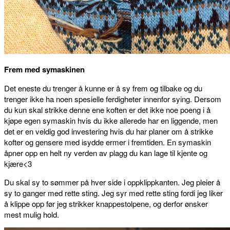
Frem med symaskinen
Det eneste du trenger å kunne er å sy frem og tilbake og du
trenger ikke ha noen spesielle ferdigheter innenfor sying. Dersom
du kun skal strikke denne ene koften er det ikke noe poeng i å
kjøpe egen symaskin hvis du ikke allerede har en liggende, men
det er en veldig god investering hvis du har planer om å strikke
kofter og gensere med isydde ermer i fremtiden. En symaskin
åpner opp en helt ny verden av plagg du kan lage til kjente og
kjære<3
Du skal sy to sømmer på hver side i oppklippkanten. Jeg pleier å
sy to ganger med rette sting. Jeg syr med rette sting fordi jeg liker
å klippe opp før jeg strikker knappestolpene, og derfor ønsker
mest mulig hold.