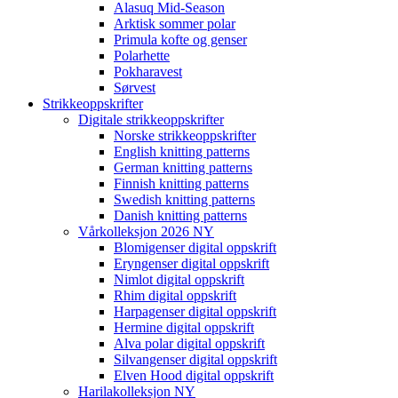
Alasuq Mid-Season
Arktisk sommer polar
Primula kofte og genser
Polarhette
Pokharavest
Sørvest
Strikkeoppskrifter
Digitale strikkeoppskrifter
Norske strikkeoppskrifter
English knitting patterns
German knitting patterns
Finnish knitting patterns
Swedish knitting patterns
Danish knitting patterns
Vårkolleksjon 2026 NY
Blomigenser digital oppskrift
Eryngenser digital oppskrift
Nimlot digital oppskrift
Rhim digital oppskrift
Harpagenser digital oppskrift
Hermine digital oppskrift
Alva polar digital oppskrift
Silvangenser digital oppskrift
Elven Hood digital oppskrift
Harilakolleksjon NY