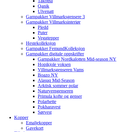
Takotna
Qanik
Ulvenatt
Garnpakker Villmarksgensere 3
Garnpakker Villmarksinteriør
Pledd
Puter
Veggtepper
Hestekolleksjon
Garnpakker FemundKolleksjon
Garnpakker digitale oppskrifter
Garnpakker Nordkalotten Mid-season NY
Hopikjole voksen
Villmarksgenseren Vams
Boazo NY
Alasuq Mid-Season
Arktisk sommer polar
Naturverngenseren
Primula kofte og genser
Polarhette
Pokharavest
Sørvest
Kopper
Emaljekopper
Gavekort