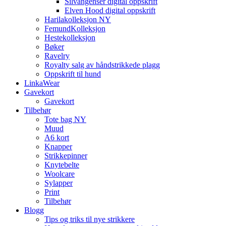
Silvangenser digital oppskrift
Elven Hood digital oppskrift
Harilakolleksjon NY
FemundKolleksjon
Hestekolleksjon
Bøker
Ravelry
Royalty salg av håndstrikkede plagg
Oppskrift til hund
LinkaWear
Gavekort
Gavekort
Tilbehør
Tote bag NY
Muud
A6 kort
Knapper
Strikkepinner
Knytebelte
Woolcare
Sylapper
Print
Tilbehør
Blogg
Tips og triks til nye strikkere