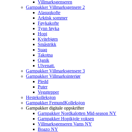
Villmarksgenseren
Garnpakker Villmarksgensere 2
Alasuqkofte
Arktisk sommer
Føykakofte
Tynn føyka
Hopi
Kvitebjørn
Småstrikk
Suaq
Takotna
Qanik
Ulvenatt.
Garnpakker Villmarksgensere 3
Garnpakker Villmarksinteriør
Pledd
Puter
Veggtepper
Hestekolleksjon
Garnpakker FemundKolleksjon
Garnpakker digitale oppskrifter
Garnpakker Nordkalotten Mid-season NY
Garnpakker Hopikjole voksen
Villmarksgenseren Vams NY
Boazo NY