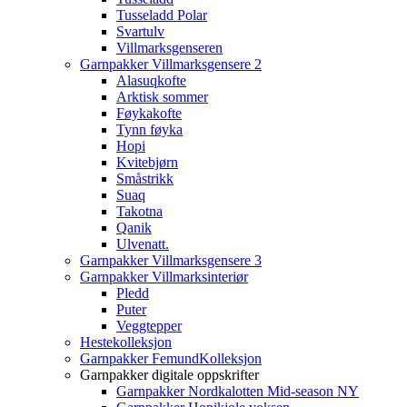
Tusseladd Polar
Svartulv
Villmarksgenseren
Garnpakker Villmarksgensere 2
Alasuqkofte
Arktisk sommer
Føykakofte
Tynn føyka
Hopi
Kvitebjørn
Småstrikk
Suaq
Takotna
Qanik
Ulvenatt.
Garnpakker Villmarksgensere 3
Garnpakker Villmarksinteriør
Pledd
Puter
Veggtepper
Hestekolleksjon
Garnpakker FemundKolleksjon
Garnpakker digitale oppskrifter
Garnpakker Nordkalotten Mid-season NY