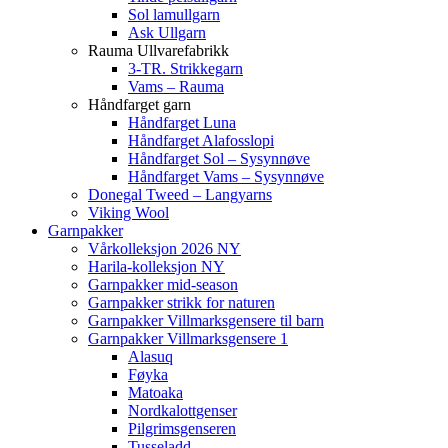
Sol lamullgarn
Ask Ullgarn
Rauma Ullvarefabrikk
3-TR. Strikkegarn
Vams – Rauma
Håndfarget garn
Håndfarget Luna
Håndfarget Alafosslopi
Håndfarget Sol – Sysynnøve
Håndfarget Vams – Sysynnøve
Donegal Tweed – Langyarns
Viking Wool
Garnpakker
Vårkolleksjon 2026 NY
Harila-kolleksjon NY
Garnpakker mid-season
Garnpakker strikk for naturen
Garnpakker Villmarksgensere til barn
Garnpakker Villmarksgensere 1
Alasuq
Føyka
Matoaka
Nordkalottgenser
Pilgrimsgenseren
Tusseladd