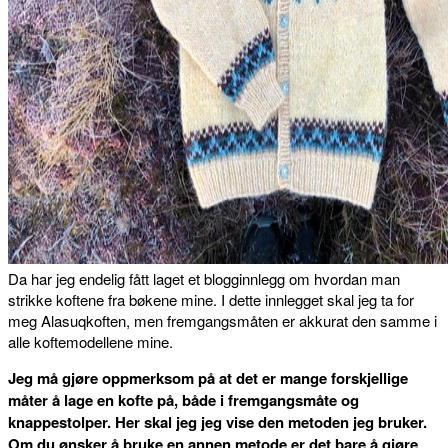
Da har jeg endelig fått laget et blogginnlegg om hvordan man
strikke koftene fra bøkene mine. I dette innlegget skal jeg ta for
meg Alasuqkoften, men fremgangsmåten er akkurat den samme i
alle koftemodellene mine.
Jeg må gjøre oppmerksom på at det er mange forskjellige
måter å lage en kofte på, både i fremgangsmåte og
knappestolper. Her skal jeg jeg vise den metoden jeg bruker.
Om du ønsker å bruke en annen metode er det bare å gjøre