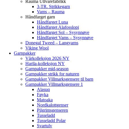
Rauma Ullvarefabrikk
3-TR. Strikkegarn
Vams – Rauma
Håndfarget garn
Håndfarget Luna
Håndfarget Alafosslopi
Håndfarget Sol – Sysynnøve
Håndfarget Vams – Sysynnøve
Donegal Tweed – Langyarns
Viking Wool
Garnpakker
Vårkolleksjon 2026 NY
Harila-kolleksjon NY
Garnpakker mid-season
Garnpakker strikk for naturen
Garnpakker Villmarksgensere til barn
Garnpakker Villmarksgensere 1
Alasuq
Føyka
Matoaka
Nordkalottgenser
Pilgrimsgenseren
Tusseladd
Tusseladd Polar
Svartulv