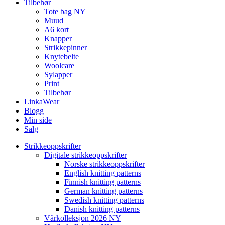
Tilbehør
Tote bag NY
Muud
A6 kort
Knapper
Strikkepinner
Knytebelte
Woolcare
Sylapper
Print
Tilbehør
LinkaWear
Blogg
Min side
Salg
Strikkeoppskrifter
Digitale strikkeoppskrifter
Norske strikkeoppskrifter
English knitting patterns
Finnish knitting patterns
German knitting patterns
Swedish knitting patterns
Danish knitting patterns
Vårkolleksjon 2026 NY