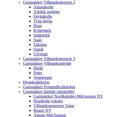
Garnpakker Villmarksgensere 2
Alasuqkofte
Arktisk sommer
Føykakofte
Tynn føyka
Hopi
Kvitebjørn
Småstrikk
Suaq
Takotna
Qanik
Ulvenatt
Garnpakker Villmarksgensere 3
Garnpakker Villmarksinteriør
Pledd
Puter
Veggtepper
Hestekolleksjon
Garnpakker FemundKolleksjon
Garnpakker digitale oppskrifter
Garnpakker Nordkalotten Mid-season NY
Hopikjole voksen
Villmarksgenseren Vams
Boazo NY
Alasuq Mid-Season