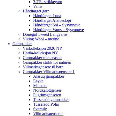
3-TR. strikkegarn
Vams
Håndfarget garn
Håndfarget Luna
Håndfarget Alafosslopi
Håndfarget Sol – Sysynnøve
Håndfarget Vams – Sysynnøve
Donegal Tweed Langyarns
Viking Wool – merino
Garnpakker
Vårkolleksjon 2026 NY
Harila-kolleksjon NY
Garnpakker mid-season
Garnpakker strikk for naturen
Villmarksgensere til barn
Garnpakker Villmarksgensere 1
Alasuq garnpakker
Føyka
Matoaka
Nordkalottgenser
Pilgrimsgenseren
Tusseladd garnpakker
Tusseladd Polar
Svartulv
Villmarksgenseren