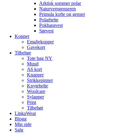
Arktisk sommer polar
Naturverngenseren
Primula kofte og genser
Polarhette
Pokharavest
Sørvest
Kopper
Emaljekopper
Gavekort
Tilbehør
Tote bag NY
Muud
A6 kort
Knapper
Strikkepinner
Knytebelte
Woolcare
Sylapper
Print
Tilbehør
LinkaWear
Blogg
Min side
Salg