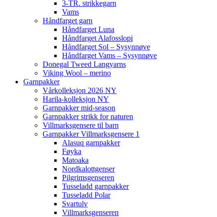
3-TR. strikkegarn
Vams
Håndfarget garn
Håndfarget Luna
Håndfarget Alafosslopi
Håndfarget Sol – Sysynnøve
Håndfarget Vams – Sysynnøve
Donegal Tweed Langyarns
Viking Wool – merino
Garnpakker
Vårkolleksjon 2026 NY
Harila-kolleksjon NY
Garnpakker mid-season
Garnpakker strikk for naturen
Villmarksgensere til barn
Garnpakker Villmarksgensere 1
Alasuq garnpakker
Føyka
Matoaka
Nordkalottgenser
Pilgrimsgenseren
Tusseladd garnpakker
Tusseladd Polar
Svartulv
Villmarksgenseren