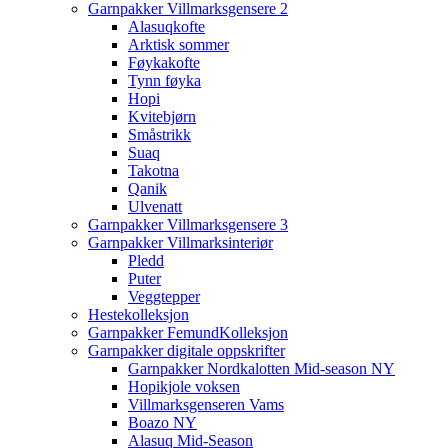
Garnpakker Villmarksgensere 2
Alasuqkofte
Arktisk sommer
Føykakofte
Tynn føyka
Hopi
Kvitebjørn
Småstrikk
Suaq
Takotna
Qanik
Ulvenatt
Garnpakker Villmarksgensere 3
Garnpakker Villmarksinteriør
Pledd
Puter
Veggtepper
Hestekolleksjon
Garnpakker FemundKolleksjon
Garnpakker digitale oppskrifter
Garnpakker Nordkalotten Mid-season NY
Hopikjole voksen
Villmarksgenseren Vams
Boazo NY
Alasuq Mid-Season