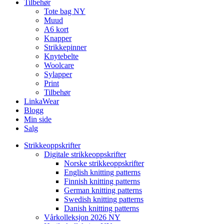
Tilbehør
Tote bag NY
Muud
A6 kort
Knapper
Strikkepinner
Knytebelte
Woolcare
Sylapper
Print
Tilbehør
LinkaWear
Blogg
Min side
Salg
Strikkeoppskrifter
Digitale strikkeoppskrifter
Norske strikkeoppskrifter
English knitting patterns
Finnish knitting patterns
German knitting patterns
Swedish knitting patterns
Danish knitting patterns
Vårkolleksjon 2026 NY