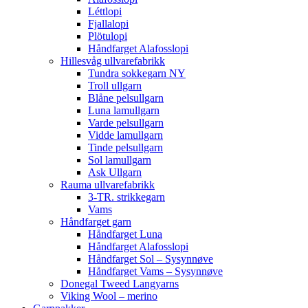
Léttlopi
Fjallalopi
Plötulopi
Håndfarget Alafosslopi
Hillesvåg ullvarefabrikk
Tundra sokkegarn NY
Troll ullgarn
Blåne pelsullgarn
Luna lamullgarn
Varde pelsullgarn
Vidde lamullgarn
Tinde pelsullgarn
Sol lamullgarn
Ask Ullgarn
Rauma ullvarefabrikk
3-TR. strikkegarn
Vams
Håndfarget garn
Håndfarget Luna
Håndfarget Alafosslopi
Håndfarget Sol – Sysynnøve
Håndfarget Vams – Sysynnøve
Donegal Tweed Langyarns
Viking Wool – merino