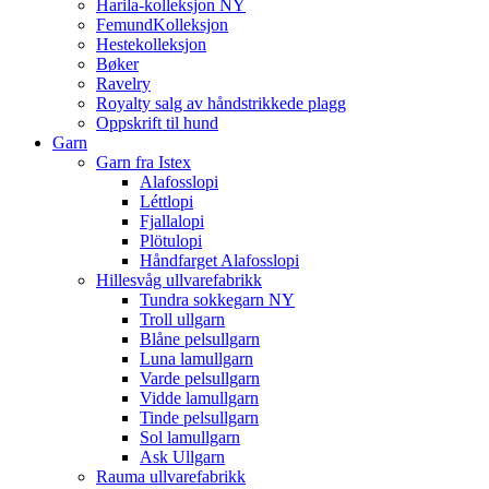
Harila-kolleksjon NY
FemundKolleksjon
Hestekolleksjon
Bøker
Ravelry
Royalty salg av håndstrikkede plagg
Oppskrift til hund
Garn
Garn fra Istex
Alafosslopi
Léttlopi
Fjallalopi
Plötulopi
Håndfarget Alafosslopi
Hillesvåg ullvarefabrikk
Tundra sokkegarn NY
Troll ullgarn
Blåne pelsullgarn
Luna lamullgarn
Varde pelsullgarn
Vidde lamullgarn
Tinde pelsullgarn
Sol lamullgarn
Ask Ullgarn
Rauma ullvarefabrikk