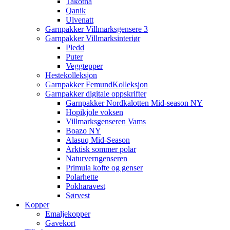
Takotna
Qanik
Ulvenatt
Garnpakker Villmarksgensere 3
Garnpakker Villmarksinteriør
Pledd
Puter
Veggtepper
Hestekolleksjon
Garnpakker FemundKolleksjon
Garnpakker digitale oppskrifter
Garnpakker Nordkalotten Mid-season NY
Hopikjole voksen
Villmarksgenseren Vams
Boazo NY
Alasuq Mid-Season
Arktisk sommer polar
Naturverngenseren
Primula kofte og genser
Polarhette
Pokharavest
Sørvest
Kopper
Emaljekopper
Gavekort