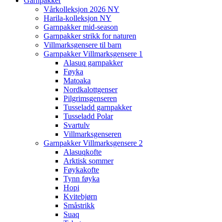
Garnpakker
Vårkolleksjon 2026 NY
Harila-kolleksjon NY
Garnpakker mid-season
Garnpakker strikk for naturen
Villmarksgensere til barn
Garnpakker Villmarksgensere 1
Alasuq garnpakker
Føyka
Matoaka
Nordkalottgenser
Pilgrimsgenseren
Tusseladd garnpakker
Tusseladd Polar
Svartulv
Villmarksgenseren
Garnpakker Villmarksgensere 2
Alasuqkofte
Arktisk sommer
Føykakofte
Tynn føyka
Hopi
Kvitebjørn
Småstrikk
Suaq