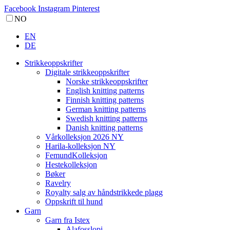
Facebook
Instagram
Pinterest
NO
EN
DE
Strikkeoppskrifter
Digitale strikkeoppskrifter
Norske strikkeoppskrifter
English knitting patterns
Finnish knitting patterns
German knitting patterns
Swedish knitting patterns
Danish knitting patterns
Vårkolleksjon 2026 NY
Harila-kolleksjon NY
FemundKolleksjon
Hestekolleksjon
Bøker
Ravelry
Royalty salg av håndstrikkede plagg
Oppskrift til hund
Garn
Garn fra Istex
Alafosslopi