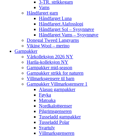
3-TR. strikkegarn
Vams
Håndfarget garn
Håndfarget Luna
Håndfarget Alafosslopi
Håndfarget Sol – Sysynnøve
Håndfarget Vams – Sysynnøve
Donegal Tweed Langyarns
Viking Wool – merino
Garnpakker
Vårkolleksjon 2026 NY
Harila-kolleksjon NY
Garnpakker mid-season
Garnpakker strikk for naturen
Villmarksgensere til barn
Garnpakker Villmarksgensere 1
Alasuq garnpakker
Føyka
Matoaka
Nordkalottgenser
Pilgrimsgenseren
Tusseladd garnpakker
Tusseladd Polar
Svartulv
Villmarksgenseren