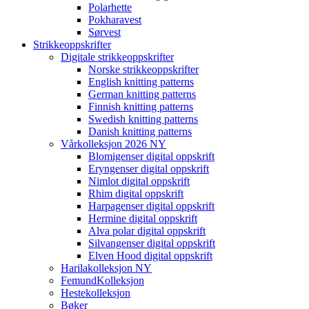
Polarhette
Pokharavest
Sørvest
Strikkeoppskrifter
Digitale strikkeoppskrifter
Norske strikkeoppskrifter
English knitting patterns
German knitting patterns
Finnish knitting patterns
Swedish knitting patterns
Danish knitting patterns
Vårkolleksjon 2026 NY
Blomigenser digital oppskrift
Eryngenser digital oppskrift
Nimlot digital oppskrift
Rhim digital oppskrift
Harpagenser digital oppskrift
Hermine digital oppskrift
Alva polar digital oppskrift
Silvangenser digital oppskrift
Elven Hood digital oppskrift
Harilakolleksjon NY
FemundKolleksjon
Hestekolleksjon
Bøker