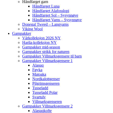
Håndfarget garn
Håndfarget Luna
Håndfarget Alafosslopi
Håndfarget Sol – Sysynnøve
Håndfarget Vams – Sysynnøve
Donegal Tweed – Langyarns
Viking Wool
Garnpakker
Vårkolleksjon 2026 NY
Harila-kolleksjon NY
Garnpakker mid-season
Garnpakker strikk for naturen
Garnpakker Villmarksgensere til barn
Garnpakker Villmarksgensere 1
Alasuq
Føyka
Matoaka
Nordkalottgenser
Pilgrimsgenseren
Tusseladd
Tusseladd Polar
Svartulv
Villmarksgenseren
Garnpakker Villmarksgensere 2
Alasuqkofte