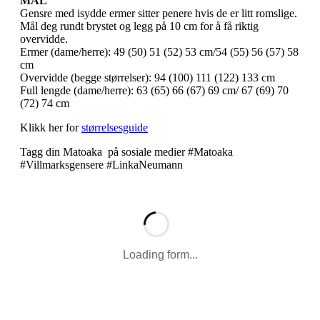
MÅL
Gensre med isydde ermer sitter penere hvis de er litt romslige.
Mål deg rundt brystet og legg på 10 cm for å få riktig
overvidde.
Ermer (dame/herre): 49 (50) 51 (52) 53 cm/54 (55) 56 (57) 58
cm
Overvidde (begge størrelser): 94 (100) 111 (122) 133 cm
Full lengde (dame/herre): 63 (65) 66 (67) 69 cm/ 67 (69) 70
(72) 74 cm
Klikk her for
størrelsesguide
Tagg din Matoaka på sosiale medier #Matoaka
#Villmarksgensere #LinkaNeumann
Loading form...