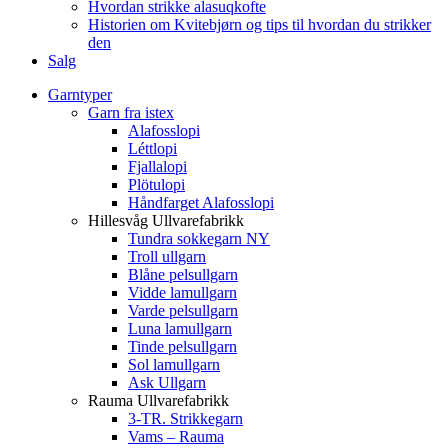
Hvordan strikke alasuqkofte
Historien om Kvitebjørn og tips til hvordan du strikker
den
Salg
Garntyper
Garn fra istex
Alafosslopi
Léttlopi
Fjallalopi
Plötulopi
Håndfarget Alafosslopi
Hillesvåg Ullvarefabrikk
Tundra sokkegarn NY
Troll ullgarn
Blåne pelsullgarn
Vidde lamullgarn
Varde pelsullgarn
Luna lamullgarn
Tinde pelsullgarn
Sol lamullgarn
Ask Ullgarn
Rauma Ullvarefabrikk
3-TR. Strikkegarn
Vams – Rauma