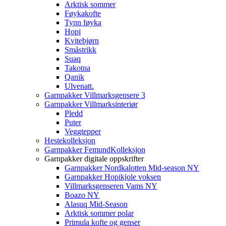
Arktisk sommer
Føykakofte
Tynn føyka
Hopi
Kvitebjørn
Småstrikk
Suaq
Takotna
Qanik
Ulvenatt.
Garnpakker Villmarksgensere 3
Garnpakker Villmarksinteriør
Pledd
Puter
Veggtepper
Hestekolleksjon
Garnpakker FemundKolleksjon
Garnpakker digitale oppskrifter
Garnpakker Nordkalotten Mid-season NY
Garnpakker Hopikjole voksen
Villmarksgenseren Vams NY
Boazo NY
Alasuq Mid-Season
Arktisk sommer polar
Primula kofte og genser