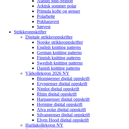
Alasuq Mid-Season
Arktisk sommer polar
Primula kofte og genser
Polarhette
Pokharavest
Sørvest
Strikkeoppskrifter
Digitale strikkeoppskrifter
Norske strikkeoppskrifter
English knitting patterns
German knitting patterns
Finnish knitting patterns
Swedish knitting patterns
Danish knitting patterns
Vårkolleksjon 2026 NY
Blomigenser digital oppskrift
Eryngenser digital oppskrift
Nimlot digital oppskrift
Rhim digital oppskrift
Harpagenser digital oppskrift
Hermine digital oppskrift
Alva polar digital oppskrift
Silvangenser digital oppskrift
Elven Hood digital oppskrift
Harilakolleksjon NY