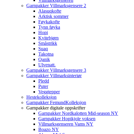
Villmarksgenseren
Garnpakker Villmarksgensere 2
Alasuqkofte
Arktisk sommer
Føykakofte
Tynn føyka
Hopi
Kvitebjørn
Småstrikk
Suaq
Takotna
Qanik
Ulvenatt.
Garnpakker Villmarksgensere 3
Garnpakker Villmarksinteriør
Pledd
Puter
Veggtepper
Hestekolleksjon
Garnpakker FemundKolleksjon
Garnpakker digitale oppskrifter
Garnpakker Nordkalotten Mid-season NY
Garnpakker Hopikjole voksen
Villmarksgenseren Vams NY
Boazo NY