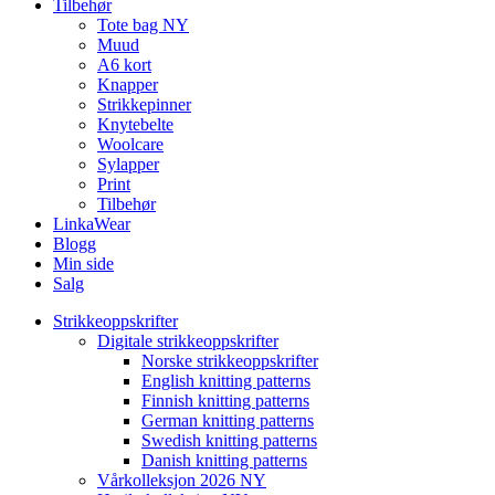
Tilbehør
Tote bag NY
Muud
A6 kort
Knapper
Strikkepinner
Knytebelte
Woolcare
Sylapper
Print
Tilbehør
LinkaWear
Blogg
Min side
Salg
Strikkeoppskrifter
Digitale strikkeoppskrifter
Norske strikkeoppskrifter
English knitting patterns
Finnish knitting patterns
German knitting patterns
Swedish knitting patterns
Danish knitting patterns
Vårkolleksjon 2026 NY