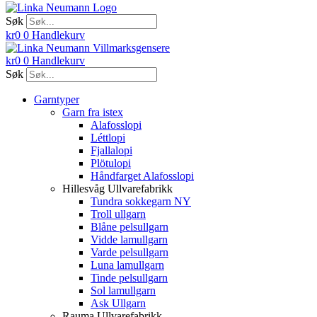
Søk
kr
0
0
Handlekurv
kr
0
0
Handlekurv
Søk
Garntyper
Garn fra istex
Alafosslopi
Léttlopi
Fjallalopi
Plötulopi
Håndfarget Alafosslopi
Hillesvåg Ullvarefabrikk
Tundra sokkegarn NY
Troll ullgarn
Blåne pelsullgarn
Vidde lamullgarn
Varde pelsullgarn
Luna lamullgarn
Tinde pelsullgarn
Sol lamullgarn
Ask Ullgarn
Rauma Ullvarefabrikk