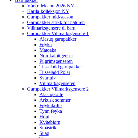
Garnpakker
Vårkolleksjon 2026 NY
Harila-kolleksjon NY
Garnpakker mid-season
Garnpakker strikk for naturen
Villmarksgensere til barn
Garnpakker Villmarksgensere 1
Alasuq garnpakker
Føyka
Matoaka
Nordkalottgenser
Pilgrimsgenseren
Tusseladd garnpakker
Tusseladd Polar
Svartulv
Villmarksgenseren
Garnpakker Villmarksgensere 2
Alasuqkofte
Arktisk sommer
Føykakofte
Tynn føyka
Hopi
Kvitebjørn
Småstrikk
Suaq