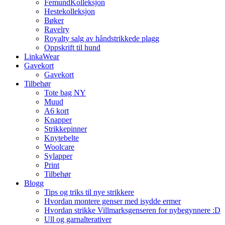
FemundKolleksjon
Hestekolleksjon
Bøker
Ravelry
Royalty salg av håndstrikkede plagg
Oppskrift til hund
LinkaWear
Gavekort
Gavekort
Tilbehør
Tote bag NY
Muud
A6 kort
Knapper
Strikkepinner
Knytebelte
Woolcare
Sylapper
Print
Tilbehør
Blogg
Tips og triks til nye strikkere
Hvordan montere genser med isydde ermer
Hvordan strikke Villmarksgenseren for nybegynnere :D
Ull og garnalterativer