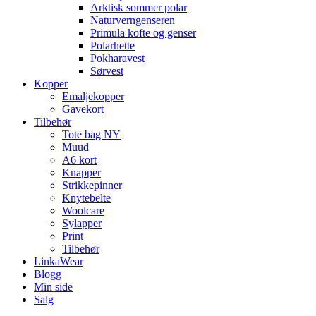
Arktisk sommer polar
Naturverngenseren
Primula kofte og genser
Polarhette
Pokharavest
Sørvest
Kopper
Emaljekopper
Gavekort
Tilbehør
Tote bag NY
Muud
A6 kort
Knapper
Strikkepinner
Knytebelte
Woolcare
Sylapper
Print
Tilbehør
LinkaWear
Blogg
Min side
Salg