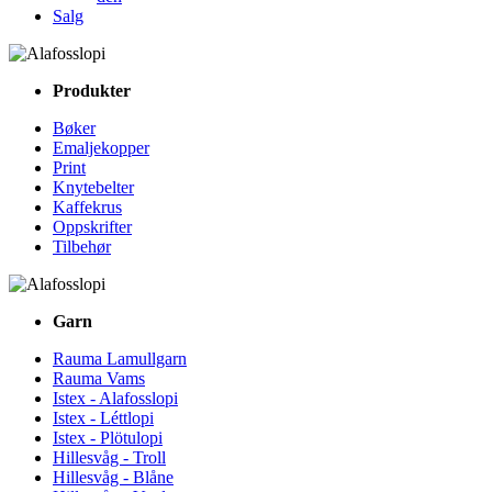
Salg
Produkter
Bøker
Emaljekopper
Print
Knytebelter
Kaffekrus
Oppskrifter
Tilbehør
Garn
Rauma Lamullgarn
Rauma Vams
Istex - Alafosslopi
Istex - Léttlopi
Istex - Plötulopi
Hillesvåg - Troll
Hillesvåg - Blåne