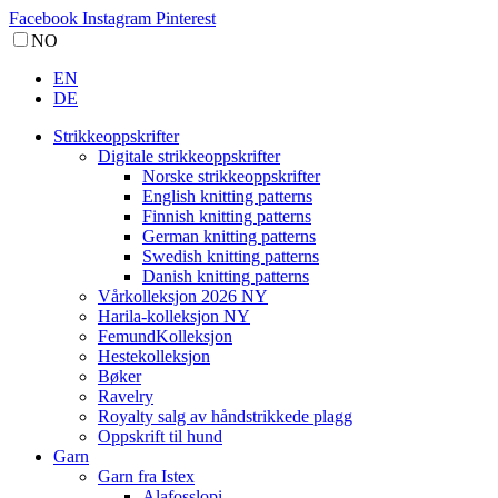
Facebook
Instagram
Pinterest
NO
EN
DE
Strikkeoppskrifter
Digitale strikkeoppskrifter
Norske strikkeoppskrifter
English knitting patterns
Finnish knitting patterns
German knitting patterns
Swedish knitting patterns
Danish knitting patterns
Vårkolleksjon 2026 NY
Harila-kolleksjon NY
FemundKolleksjon
Hestekolleksjon
Bøker
Ravelry
Royalty salg av håndstrikkede plagg
Oppskrift til hund
Garn
Garn fra Istex
Alafosslopi