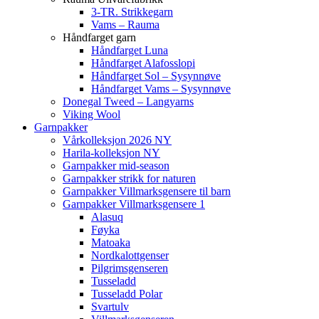
3-TR. Strikkegarn
Vams – Rauma
Håndfarget garn
Håndfarget Luna
Håndfarget Alafosslopi
Håndfarget Sol – Sysynnøve
Håndfarget Vams – Sysynnøve
Donegal Tweed – Langyarns
Viking Wool
Garnpakker
Vårkolleksjon 2026 NY
Harila-kolleksjon NY
Garnpakker mid-season
Garnpakker strikk for naturen
Garnpakker Villmarksgensere til barn
Garnpakker Villmarksgensere 1
Alasuq
Føyka
Matoaka
Nordkalottgenser
Pilgrimsgenseren
Tusseladd
Tusseladd Polar
Svartulv