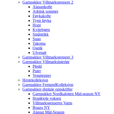
Garnpakker Villmarksgensere 2
Alasuqkofte
Arktisk sommer
Føykakofte
Tynn føyka
Hopi
Kvitebjørn
Småstrikk
Suaq
Takotna
Qanik
Ulvenatt
Garnpakker Villmarksgensere 3
Garnpakker Villmarksinteriør
Pledd
Puter
Veggtepper
Hestekolleksjon
Garnpakker FemundKolleksjon
Garnpakker digitale oppskrifter
Garnpakker Nordkalotten Mid-season NY
Hopikjole voksen
Villmarksgenseren Vams
Boazo NY
Alasuq Mid-Season