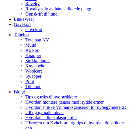
Ravelry
Royalty salg av håndstrikkede plagg
Oppskrift til hund
LinkaWear
Gavekort
Gavekort
Tilbehør
Tote bag NY
Muud
A6 kort
Knapper
Strikkepinner
Knytebelte
Woolcare
Sylapper
Print
Tilbehør
Blogg
Tips og triks til nye strikkere
Hvordan montere genser med isydde ermer
Hvordan strikke Villmarksgenseren for nybegynnere :D
Ull og garnalterativer
Hvordan strikke alasuqkofte
Historien om Kvitebjørn og tips til hvordan du strikker
den