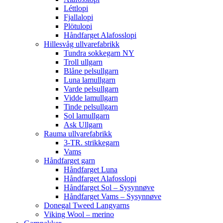
Léttlopi
Fjallalopi
Plötulopi
Håndfarget Alafosslopi
Hillesvåg ullvarefabrikk
Tundra sokkegarn NY
Troll ullgarn
Blåne pelsullgarn
Luna lamullgarn
Varde pelsullgarn
Vidde lamullgarn
Tinde pelsullgarn
Sol lamullgarn
Ask Ullgarn
Rauma ullvarefabrikk
3-TR. strikkegarn
Vams
Håndfarget garn
Håndfarget Luna
Håndfarget Alafosslopi
Håndfarget Sol – Sysynnøve
Håndfarget Vams – Sysynnøve
Donegal Tweed Langyarns
Viking Wool – merino