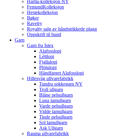
Harila-kolleksjon NY
FemundKolleksjon
Hestekolleksjon
Bøker
Ravelry
Royalty salg av håndstrikkede plagg
Oppskrift til hund
Garn
Garn fra Istex
Alafosslopi
Léttlopi
Fjallalopi
Plötulopi
Håndfarget Alafosslopi
Hillesvåg ullvarefabrikk
Tundra sokkegarn NY
Troll ullgarn
Blåne pelsullgarn
Luna lamullgarn
Varde pelsullgarn
Vidde lamullgarn
Tinde pelsullgarn
Sol lamullgarn
Ask Ullgarn
Rauma ullvarefabrikk