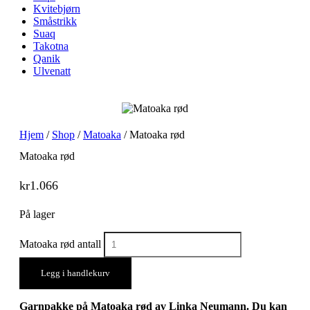
Kvitebjørn
Småstrikk
Suaq
Takotna
Qanik
Ulvenatt
Hjem
/
Shop
/
Matoaka
/ Matoaka rød
Matoaka rød
kr
1.066
På lager
Matoaka rød antall
Legg i handlekurv
Garnpakke på Matoaka rød av Linka Neumann. Du kan