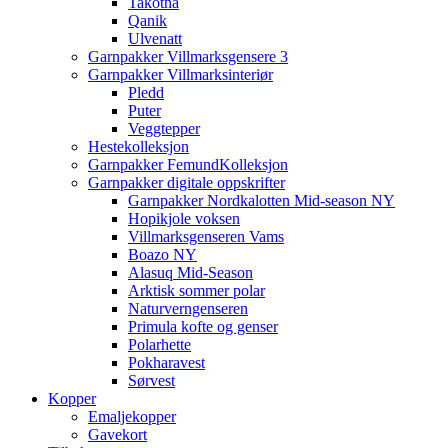
Takotna
Qanik
Ulvenatt
Garnpakker Villmarksgensere 3
Garnpakker Villmarksinteriør
Pledd
Puter
Veggtepper
Hestekolleksjon
Garnpakker FemundKolleksjon
Garnpakker digitale oppskrifter
Garnpakker Nordkalotten Mid-season NY
Hopikjole voksen
Villmarksgenseren Vams
Boazo NY
Alasuq Mid-Season
Arktisk sommer polar
Naturverngenseren
Primula kofte og genser
Polarhette
Pokharavest
Sørvest
Kopper
Emaljekopper
Gavekort