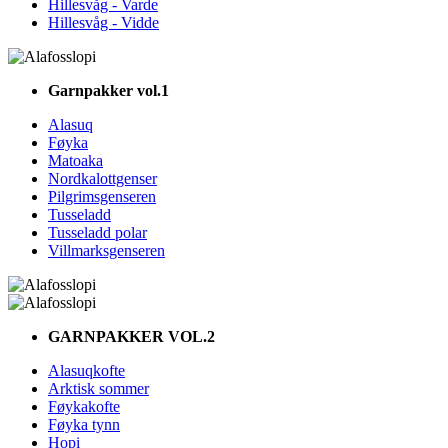
Hillesvåg - Varde
Hillesvåg - Vidde
Garnpakker vol.1
Alasuq
Føyka
Matoaka
Nordkalottgenser
Pilgrimsgenseren
Tusseladd
Tusseladd polar
Villmarksgenseren
GARNPAKKER VOL.2
Alasuqkofte
Arktisk sommer
Føykakofte
Føyka tynn
Hopi