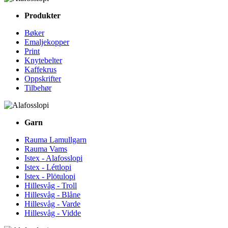
Produkter
Bøker
Emaljekopper
Print
Knytebelter
Kaffekrus
Oppskrifter
Tilbehør
Garn
Rauma Lamullgarn
Rauma Vams
Istex - Alafosslopi
Istex - Léttlopi
Istex - Plötulopi
Hillesvåg - Troll
Hillesvåg - Blåne
Hillesvåg - Varde
Hillesvåg - Vidde