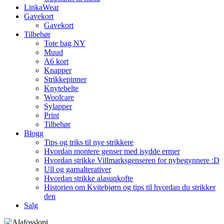
LinkaWear
Gavekort
Gavekort
Tilbehør
Tote bag NY
Muud
A6 kort
Knapper
Strikkepinner
Knytebelte
Woolcare
Sylapper
Print
Tilbehør
Blogg
Tips og triks til nye strikkere
Hvordan montere genser med isydde ermer
Hvordan strikke Villmarksgenseren for nybegynnere :D
Ull og garnalterativer
Hvordan strikke alasuqkofte
Historien om Kvitebjørn og tips til hvordan du strikker
den
Salg