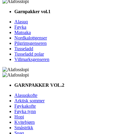
Garnpakker vol.1
Alasuq
Føyka
Matoaka
Nordkalottgenser
Pilgrimsgenseren
Tusseladd
Tusseladd polar
Villmarksgenseren
GARNPAKKER VOL.2
Alasuqkofte
Arktisk sommer
Føykakofte
Føyka tynn
Hopi
Kvitebjørn
Småstrikk
Suaq