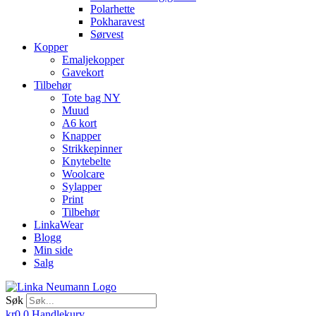
Polarhette
Pokharavest
Sørvest
Kopper
Emaljekopper
Gavekort
Tilbehør
Tote bag NY
Muud
A6 kort
Knapper
Strikkepinner
Knytebelte
Woolcare
Sylapper
Print
Tilbehør
LinkaWear
Blogg
Min side
Salg
Søk
kr
0
0
Handlekurv