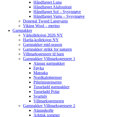
Håndfarget Luna
Håndfarget Alafosslopi
Håndfarget Sol – Sysynnøve
Håndfarget Vams – Sysynnøve
Donegal Tweed Langyarns
Viking Wool – merino
Garnpakker
Vårkolleksjon 2026 NY
Harila-kolleksjon NY
Garnpakker mid-season
Garnpakker strikk for naturen
Villmarksgensere til barn
Garnpakker Villmarksgensere 1
Alasuq garnpakker
Føyka
Matoaka
Nordkalottgenser
Pilgrimsgenseren
Tusseladd garnpakker
Tusseladd Polar
Svartulv
Villmarksgenseren
Garnpakker Villmarksgensere 2
Alasuqkofte
Arktisk sommer