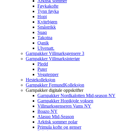
Arktisk sommer
Føykakofte
Tynn føyka
Hopi
Kvitebjørn
Småstrikk
Suaq
Takotna
Qanik
Ulvenatt.
Garnpakker Villmarksgensere 3
Garnpakker Villmarksinteriør
Pledd
Puter
Veggtepper
Hestekolleksjon
Garnpakker FemundKolleksjon
Garnpakker digitale oppskrifter
Garnpakker Nordkalotten Mid-season NY
Garnpakker Hopikjole voksen
Villmarksgenseren Vams NY
Boazo NY
Alasuq Mid-Season
Arktisk sommer polar
Primula kofte og genser