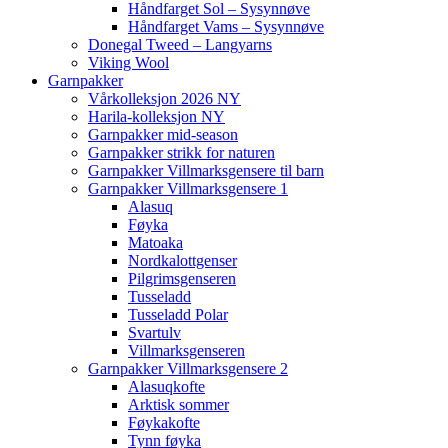
Håndfarget Sol – Sysynnøve
Håndfarget Vams – Sysynnøve
Donegal Tweed – Langyarns
Viking Wool
Garnpakker
Vårkolleksjon 2026 NY
Harila-kolleksjon NY
Garnpakker mid-season
Garnpakker strikk for naturen
Garnpakker Villmarksgensere til barn
Garnpakker Villmarksgensere 1
Alasuq
Føyka
Matoaka
Nordkalottgenser
Pilgrimsgenseren
Tusseladd
Tusseladd Polar
Svartulv
Villmarksgenseren
Garnpakker Villmarksgensere 2
Alasuqkofte
Arktisk sommer
Føykakofte
Tynn føyka