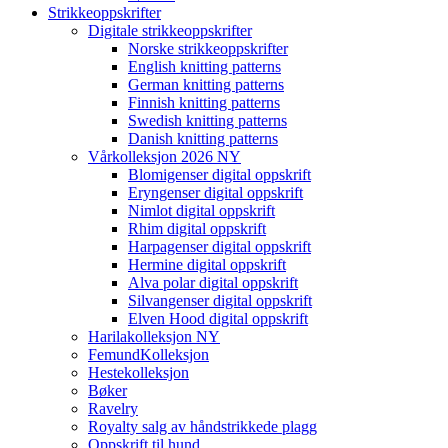
Strikkeoppskrifter
Digitale strikkeoppskrifter
Norske strikkeoppskrifter
English knitting patterns
German knitting patterns
Finnish knitting patterns
Swedish knitting patterns
Danish knitting patterns
Vårkolleksjon 2026 NY
Blomigenser digital oppskrift
Eryngenser digital oppskrift
Nimlot digital oppskrift
Rhim digital oppskrift
Harpagenser digital oppskrift
Hermine digital oppskrift
Alva polar digital oppskrift
Silvangenser digital oppskrift
Elven Hood digital oppskrift
Harilakolleksjon NY
FemundKolleksjon
Hestekolleksjon
Bøker
Ravelry
Royalty salg av håndstrikkede plagg
Oppskrift til hund