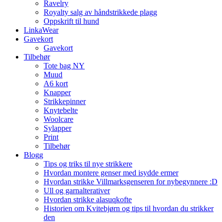
Ravelry
Royalty salg av håndstrikkede plagg
Oppskrift til hund
LinkaWear
Gavekort
Gavekort
Tilbehør
Tote bag NY
Muud
A6 kort
Knapper
Strikkepinner
Knytebelte
Woolcare
Sylapper
Print
Tilbehør
Blogg
Tips og triks til nye strikkere
Hvordan montere genser med isydde ermer
Hvordan strikke Villmarksgenseren for nybegynnere :D
Ull og garnalterativer
Hvordan strikke alasuqkofte
Historien om Kvitebjørn og tips til hvordan du strikker
den