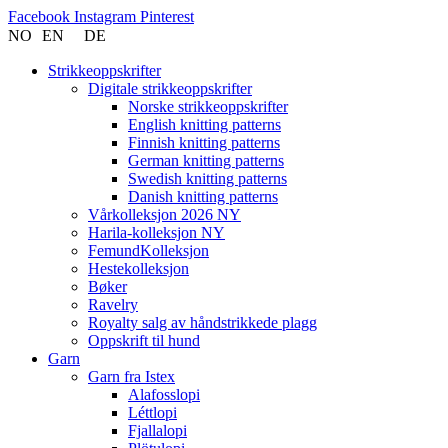
Facebook
Instagram
Pinterest
NO
EN
DE
Strikkeoppskrifter
Digitale strikkeoppskrifter
Norske strikkeoppskrifter
English knitting patterns
Finnish knitting patterns
German knitting patterns
Swedish knitting patterns
Danish knitting patterns
Vårkolleksjon 2026 NY
Harila-kolleksjon NY
FemundKolleksjon
Hestekolleksjon
Bøker
Ravelry
Royalty salg av håndstrikkede plagg
Oppskrift til hund
Garn
Garn fra Istex
Alafosslopi
Léttlopi
Fjallalopi