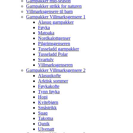
Garnpakker mid-season
Garnpakker strikk for naturen
Villmarksgensere til barn
Garnpakker Villmarksgensere 1
Alasuq garnpakker
Føyka
Matoaka
Nordkalottgenser
Pilgrimsgenseren
Tusseladd garnpakker
Tusseladd Polar
Svartulv
Villmarksgenseren
Garnpakker Villmarksgensere 2
Alasuqkofte
Arktisk sommer
Føykakofte
Tynn føyka
Hopi
Kvitebjørn
Småstrikk
Suaq
Takotna
Qanik
Ulvenatt