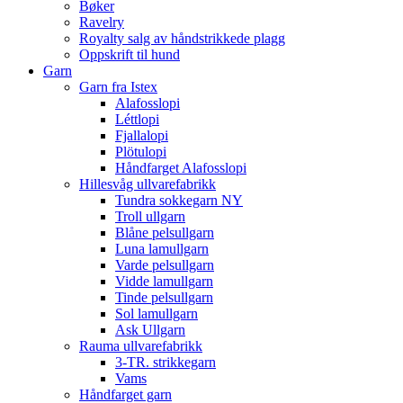
Bøker
Ravelry
Royalty salg av håndstrikkede plagg
Oppskrift til hund
Garn
Garn fra Istex
Alafosslopi
Léttlopi
Fjallalopi
Plötulopi
Håndfarget Alafosslopi
Hillesvåg ullvarefabrikk
Tundra sokkegarn NY
Troll ullgarn
Blåne pelsullgarn
Luna lamullgarn
Varde pelsullgarn
Vidde lamullgarn
Tinde pelsullgarn
Sol lamullgarn
Ask Ullgarn
Rauma ullvarefabrikk
3-TR. strikkegarn
Vams
Håndfarget garn