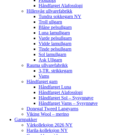
Plötulopi
Håndfarget Alafosslopi
Hillesvåg ullvarefabrikk
Tundra sokkegarn NY
Troll ullgarn
Blåne pelsullgarn
Luna lamullgarn
Varde pelsullgarn
Vidde lamullgarn
Tinde pelsullgarn
Sol lamullgarn
Ask Ullgarn
Rauma ullvarefabrikk
3-TR. strikkegarn
Vams
Håndfarget garn
Håndfarget Luna
Håndfarget Alafosslopi
Håndfarget Sol – Sysynnøve
Håndfarget Vams – Sysynnøve
Donegal Tweed Langyarns
Viking Wool – merino
Garnpakker
Vårkolleksjon 2026 NY
Harila-kolleksjon NY