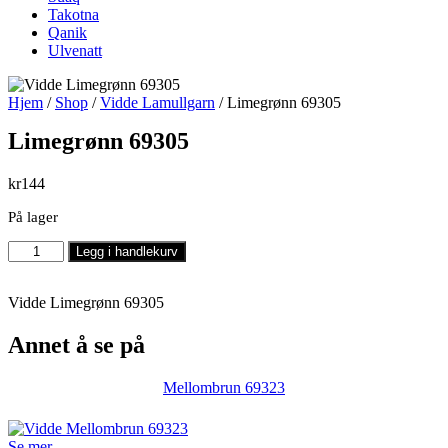
Takotna
Qanik
Ulvenatt
Hjem
/
Shop
/
Vidde Lamullgarn
/ Limegrønn 69305
Limegrønn 69305
kr
144
På lager
Limegrønn
Legg i handlekurv
69305
antall
Vidde Limegrønn 69305
Annet å se på
Mellombrun 69323
Se mer