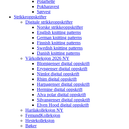
Polarhette
Pokharavest
Sørvest
Strikkeoppskrifter
Digitale strikkeoppskrifter
Norske strikkeoppskrifter
English knitting patterns
German knitting patterns
Finnish knitting patterns
Swedish knitting patterns
Danish knitting patterns
Vårkolleksjon 2026 NY
Blomigenser digital oppskrift
Eryngenser digital oppskrift
Nimlot digital oppskrift
Rhim digital oppskrift
Harpagenser digital oppskrift
Hermine digital oppskrift
Alva polar digital oppskrift
Silvangenser digital oppskrift
Elven Hood digital oppskrift
Harilakolleksjon NY
FemundKolleksjon
Hestekolleksjon
Bøker