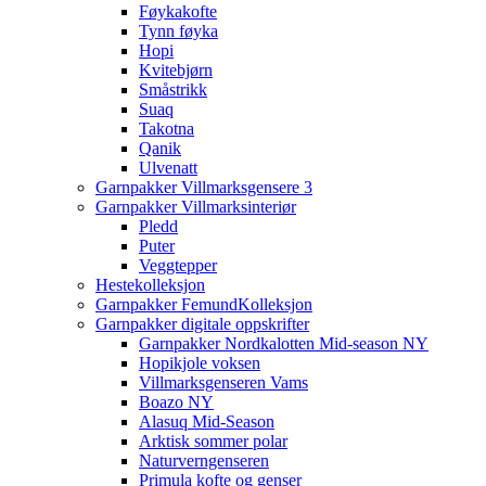
Føykakofte
Tynn føyka
Hopi
Kvitebjørn
Småstrikk
Suaq
Takotna
Qanik
Ulvenatt
Garnpakker Villmarksgensere 3
Garnpakker Villmarksinteriør
Pledd
Puter
Veggtepper
Hestekolleksjon
Garnpakker FemundKolleksjon
Garnpakker digitale oppskrifter
Garnpakker Nordkalotten Mid-season NY
Hopikjole voksen
Villmarksgenseren Vams
Boazo NY
Alasuq Mid-Season
Arktisk sommer polar
Naturverngenseren
Primula kofte og genser