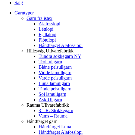
Salg
Garntyper
Garn fra istex
Alafosslopi
Léttlopi
Fjallalopi
Plötulopi
Håndfarget Alafosslopi
Hillesvåg Ullvarefabrikk
Tundra sokkegarn NY
Troll ullgarn
Blåne pelsullgarn
Vidde lamullgarn
Varde pelsullgarn
Luna lamullgarn
Tinde pelsullgarn
Sol lamullgarn
Ask Ullgarn
Rauma Ullvarefabrikk
3-TR. Strikkegarn
Vams – Rauma
Håndfarget garn
Håndfarget Luna
Håndfarget Alafosslopi