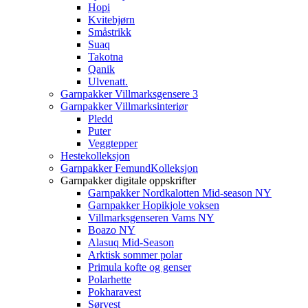
Hopi
Kvitebjørn
Småstrikk
Suaq
Takotna
Qanik
Ulvenatt.
Garnpakker Villmarksgensere 3
Garnpakker Villmarksinteriør
Pledd
Puter
Veggtepper
Hestekolleksjon
Garnpakker FemundKolleksjon
Garnpakker digitale oppskrifter
Garnpakker Nordkalotten Mid-season NY
Garnpakker Hopikjole voksen
Villmarksgenseren Vams NY
Boazo NY
Alasuq Mid-Season
Arktisk sommer polar
Primula kofte og genser
Polarhette
Pokharavest
Sørvest