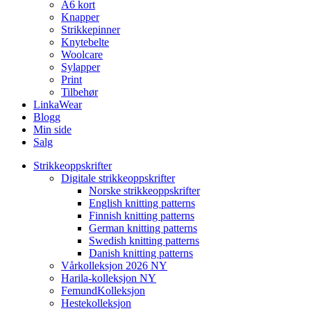
A6 kort
Knapper
Strikkepinner
Knytebelte
Woolcare
Sylapper
Print
Tilbehør
LinkaWear
Blogg
Min side
Salg
Strikkeoppskrifter
Digitale strikkeoppskrifter
Norske strikkeoppskrifter
English knitting patterns
Finnish knitting patterns
German knitting patterns
Swedish knitting patterns
Danish knitting patterns
Vårkolleksjon 2026 NY
Harila-kolleksjon NY
FemundKolleksjon
Hestekolleksjon