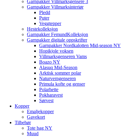
Garnpakker Villmarksgensere 3
Garnpakker Villmarksinteriør
Pledd
Puter
Veggtepper
Hestekolleksjon
Garnpakker FemundKolleksjon
Garnpakker digitale oppskrifter
Garnpakker Nordkalotten Mid-season NY
Hopikjole voksen
Villmarksgenseren Vams
Boazo NY
Alasuq Mid-Season
Arktisk sommer polar
Naturverngenseren
Primula kofte og genser
Polarhette
Pokharavest
Sørvest
Kopper
Emaljekopper
Gavekort
Tilbehør
Tote bag NY
Muud