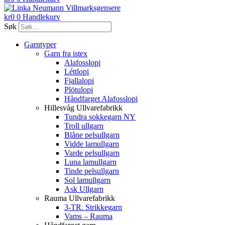
kr
0
0
Handlekurv
Søk
Garntyper
Garn fra istex
Alafosslopi
Léttlopi
Fjallalopi
Plötulopi
Håndfarget Alafosslopi
Hillesvåg Ullvarefabrikk
Tundra sokkegarn NY
Troll ullgarn
Blåne pelsullgarn
Vidde lamullgarn
Varde pelsullgarn
Luna lamullgarn
Tinde pelsullgarn
Sol lamullgarn
Ask Ullgarn
Rauma Ullvarefabrikk
3-TR. Strikkegarn
Vams – Rauma