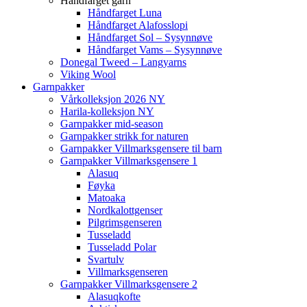
Håndfarget garn
Håndfarget Luna
Håndfarget Alafosslopi
Håndfarget Sol – Sysynnøve
Håndfarget Vams – Sysynnøve
Donegal Tweed – Langyarns
Viking Wool
Garnpakker
Vårkolleksjon 2026 NY
Harila-kolleksjon NY
Garnpakker mid-season
Garnpakker strikk for naturen
Garnpakker Villmarksgensere til barn
Garnpakker Villmarksgensere 1
Alasuq
Føyka
Matoaka
Nordkalottgenser
Pilgrimsgenseren
Tusseladd
Tusseladd Polar
Svartulv
Villmarksgenseren
Garnpakker Villmarksgensere 2
Alasuqkofte