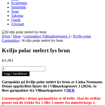
Kvitebjørn
Småstrikk
Suaq
Takotna
Qanik
Ulvenatt
Hjem
/
Shop
/
Garnpakker Villmarksgensere 3
/
Kviljo polar
Garnpakker
/ Kviljo polar melert lys brun
Kviljo polar melert lys brun
kr
1.061
Kviljo
polar
Legg i handlekurv
melert
lys
Garnpakke på Kviljo polar melert lys brun av Linka Neumann.
brun
Denne oppskriften finner du i Villmarksgensere 3 (2024). Se
antall
flere garnpakker fra Villmarksgensere 3
HER
Garnmengden i denne garnpakken er til kofte. Skal du strikke
genser må du trekke fra 1 eller 2 nøster fra mønsterfarge 2.