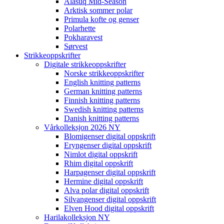
Alasuq Mid-Season
Arktisk sommer polar
Primula kofte og genser
Polarhette
Pokharavest
Sørvest
Strikkeoppskrifter
Digitale strikkeoppskrifter
Norske strikkeoppskrifter
English knitting patterns
German knitting patterns
Finnish knitting patterns
Swedish knitting patterns
Danish knitting patterns
Vårkolleksjon 2026 NY
Blomigenser digital oppskrift
Eryngenser digital oppskrift
Nimlot digital oppskrift
Rhim digital oppskrift
Harpagenser digital oppskrift
Hermine digital oppskrift
Alva polar digital oppskrift
Silvangenser digital oppskrift
Elven Hood digital oppskrift
Harilakolleksjon NY