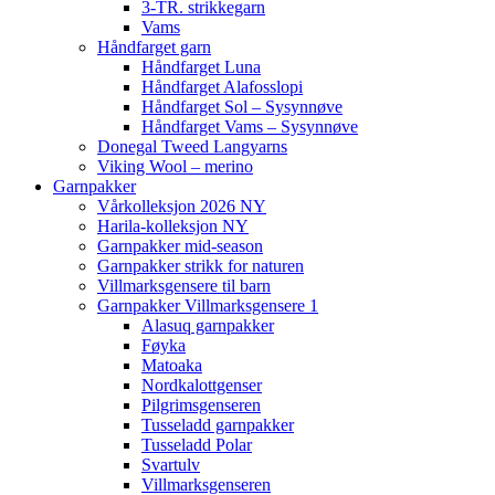
3-TR. strikkegarn
Vams
Håndfarget garn
Håndfarget Luna
Håndfarget Alafosslopi
Håndfarget Sol – Sysynnøve
Håndfarget Vams – Sysynnøve
Donegal Tweed Langyarns
Viking Wool – merino
Garnpakker
Vårkolleksjon 2026 NY
Harila-kolleksjon NY
Garnpakker mid-season
Garnpakker strikk for naturen
Villmarksgensere til barn
Garnpakker Villmarksgensere 1
Alasuq garnpakker
Føyka
Matoaka
Nordkalottgenser
Pilgrimsgenseren
Tusseladd garnpakker
Tusseladd Polar
Svartulv
Villmarksgenseren