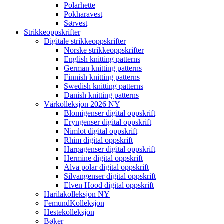
Polarhette
Pokharavest
Sørvest
Strikkeoppskrifter
Digitale strikkeoppskrifter
Norske strikkeoppskrifter
English knitting patterns
German knitting patterns
Finnish knitting patterns
Swedish knitting patterns
Danish knitting patterns
Vårkolleksjon 2026 NY
Blomigenser digital oppskrift
Eryngenser digital oppskrift
Nimlot digital oppskrift
Rhim digital oppskrift
Harpagenser digital oppskrift
Hermine digital oppskrift
Alva polar digital oppskrift
Silvangenser digital oppskrift
Elven Hood digital oppskrift
Harilakolleksjon NY
FemundKolleksjon
Hestekolleksjon
Bøker