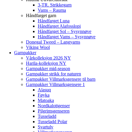
3-TR. Strikkegarn
Vams – Rauma
Håndfarget garn
Håndfarget Luna
Håndfarget Alafosslopi
Håndfarget Sol – Sysynnøve
Håndfarget Vams – Sysynnøve
Donegal Tweed – Langyarns
Viking Wool
Garnpakker
Vårkolleksjon 2026 NY
Harila-kolleksjon NY
Garnpakker mid-season
Garnpakker strikk for naturen
Garnpakker Villmarksgensere til barn
Garnpakker Villmarksgensere 1
Alasuq
Føyka
Matoaka
Nordkalottgenser
Pilgrimsgenseren
Tusseladd
Tusseladd Polar
Svartulv