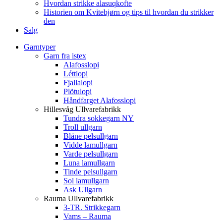
Hvordan strikke alasuqkofte
Historien om Kvitebjørn og tips til hvordan du strikker
den
Salg
Garntyper
Garn fra istex
Alafosslopi
Léttlopi
Fjallalopi
Plötulopi
Håndfarget Alafosslopi
Hillesvåg Ullvarefabrikk
Tundra sokkegarn NY
Troll ullgarn
Blåne pelsullgarn
Vidde lamullgarn
Varde pelsullgarn
Luna lamullgarn
Tinde pelsullgarn
Sol lamullgarn
Ask Ullgarn
Rauma Ullvarefabrikk
3-TR. Strikkegarn
Vams – Rauma