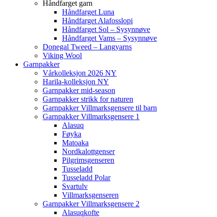
Håndfarget garn
Håndfarget Luna
Håndfarget Alafosslopi
Håndfarget Sol – Sysynnøve
Håndfarget Vams – Sysynnøve
Donegal Tweed – Langyarns
Viking Wool
Garnpakker
Vårkolleksjon 2026 NY
Harila-kolleksjon NY
Garnpakker mid-season
Garnpakker strikk for naturen
Garnpakker Villmarksgensere til barn
Garnpakker Villmarksgensere 1
Alasuq
Føyka
Matoaka
Nordkalottgenser
Pilgrimsgenseren
Tusseladd
Tusseladd Polar
Svartulv
Villmarksgenseren
Garnpakker Villmarksgensere 2
Alasuqkofte