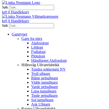
Søk
kr
0
0
Handlekurv
kr
0
0
Handlekurv
Søk
Garntyper
Garn fra istex
Alafosslopi
Léttlopi
Fjallalopi
Plötulopi
Håndfarget Alafosslopi
Hillesvåg Ullvarefabrikk
Tundra sokkegarn NY
Troll ullgarn
Blåne pelsullgarn
Vidde lamullgarn
Varde pelsullgarn
Luna lamullgarn
Tinde pelsullgarn
Sol lamullgarn
Ask Ullgarn
Rauma Ullvarefabrikk