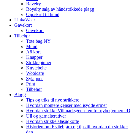
Ravelry
Royalty salg av håndstrikkede plagg
Oppskrift til hund
LinkaWear
Gavekort
Gavekort
Tilbehør
Tote bag NY
Muud
A6 kort
Knapper
Strikkepinner
Knytebelte
Woolcare
Sylapper
Print
Tilbehør
Blogg
Tips og triks til nye strikkere
Hvordan montere genser med isydde ermer
Hvordan strikke Villmarksgenseren for nybegynnere :D
Ull og garnalterativer
Hvordan strikke alasuqkofte
Historien om Kvitebjørn og tips til hvordan du strikker
den