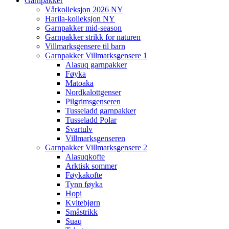
Garnpakker
Vårkolleksjon 2026 NY
Harila-kolleksjon NY
Garnpakker mid-season
Garnpakker strikk for naturen
Villmarksgensere til barn
Garnpakker Villmarksgensere 1
Alasuq garnpakker
Føyka
Matoaka
Nordkalottgenser
Pilgrimsgenseren
Tusseladd garnpakker
Tusseladd Polar
Svartulv
Villmarksgenseren
Garnpakker Villmarksgensere 2
Alasuqkofte
Arktisk sommer
Føykakofte
Tynn føyka
Hopi
Kvitebjørn
Småstrikk
Suaq