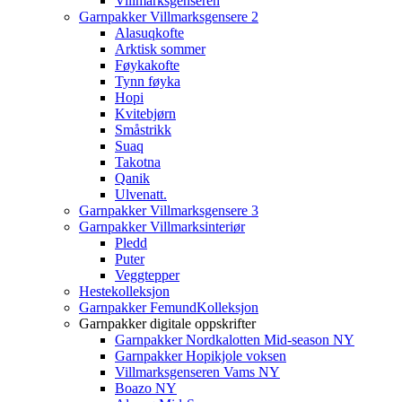
Villmarksgenseren
Garnpakker Villmarksgensere 2
Alasuqkofte
Arktisk sommer
Føykakofte
Tynn føyka
Hopi
Kvitebjørn
Småstrikk
Suaq
Takotna
Qanik
Ulvenatt.
Garnpakker Villmarksgensere 3
Garnpakker Villmarksinteriør
Pledd
Puter
Veggtepper
Hestekolleksjon
Garnpakker FemundKolleksjon
Garnpakker digitale oppskrifter
Garnpakker Nordkalotten Mid-season NY
Garnpakker Hopikjole voksen
Villmarksgenseren Vams NY
Boazo NY