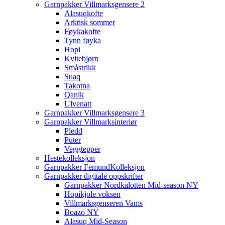
Garnpakker Villmarksgensere 2
Alasuqkofte
Arktisk sommer
Føykakofte
Tynn føyka
Hopi
Kvitebjørn
Småstrikk
Suaq
Takotna
Qanik
Ulvenatt
Garnpakker Villmarksgensere 3
Garnpakker Villmarksinteriør
Pledd
Puter
Veggtepper
Hestekolleksjon
Garnpakker FemundKolleksjon
Garnpakker digitale oppskrifter
Garnpakker Nordkalotten Mid-season NY
Hopikjole voksen
Villmarksgenseren Vams
Boazo NY
Alasuq Mid-Season