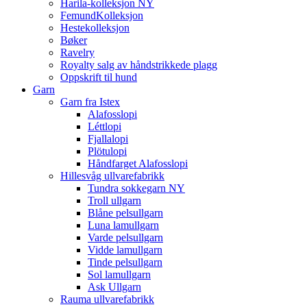
Harila-kolleksjon NY
FemundKolleksjon
Hestekolleksjon
Bøker
Ravelry
Royalty salg av håndstrikkede plagg
Oppskrift til hund
Garn
Garn fra Istex
Alafosslopi
Léttlopi
Fjallalopi
Plötulopi
Håndfarget Alafosslopi
Hillesvåg ullvarefabrikk
Tundra sokkegarn NY
Troll ullgarn
Blåne pelsullgarn
Luna lamullgarn
Varde pelsullgarn
Vidde lamullgarn
Tinde pelsullgarn
Sol lamullgarn
Ask Ullgarn
Rauma ullvarefabrikk