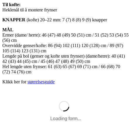
Til kofte:
Heklenål til å montere frynser
KNAPPER
(kofte) 20–22 mm: 7 (7) 8 (8) 9 (9) knapper
MÅL
Ermer (dame/ herre): 46 (47) 48 (49) 50 (51) cm / 51 (52) 53 (54) 55
(56) cm
Overvidde genser/kofte: 86 (94) 102 (111) 120 (128) cm / 89 (97)
105 (114) 123 (131) cm
Lengde på bol (genser og kofte uten frynser) (dame/herre): 40 (41)
42 (43) 44 (45) cm / 45 (46) 47 (48) 49 (50) cm
Hel lengde uten frynser: 61 (63) 65 (67) 69 (71) cm / 66 (68) 70
(72) 74 (76) cm
Klikk her for
størrelsesguide
Loading form...