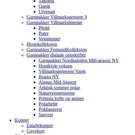
Takotna
Qanik
Ulvenatt
Garnpakker Villmarksgensere 3
Garnpakker Villmarksinteriør
Pledd
Puter
Veggtepper
Hestekolleksjon
Garnpakker FemundKolleksjon
Garnpakker digitale oppskrifter
Garnpakker Nordkalotten Mid-season NY
Hopikjole voksen
Villmarksgenseren Vams
Boazo NY
Alasuq Mid-Season
Arktisk sommer polar
Naturverngenseren
Primula kofte og genser
Polarhette
Pokharavest
Sørvest
Kopper
Emaljekopper
Gavekort