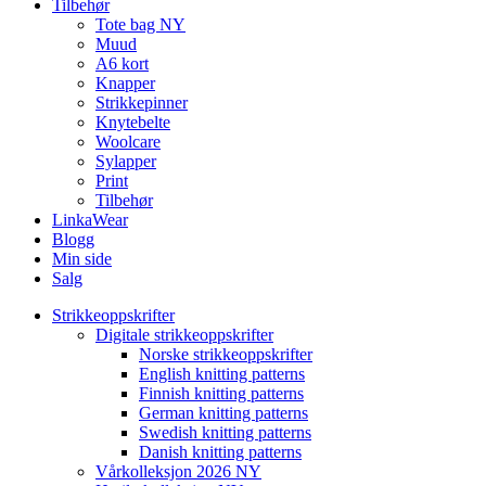
Tilbehør
Tote bag NY
Muud
A6 kort
Knapper
Strikkepinner
Knytebelte
Woolcare
Sylapper
Print
Tilbehør
LinkaWear
Blogg
Min side
Salg
Strikkeoppskrifter
Digitale strikkeoppskrifter
Norske strikkeoppskrifter
English knitting patterns
Finnish knitting patterns
German knitting patterns
Swedish knitting patterns
Danish knitting patterns
Vårkolleksjon 2026 NY