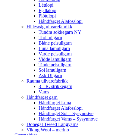
Léttlopi
Fjallalopi
Plötulopi
Håndfarget Alafosslopi
Hillesvåg ullvarefabrikk
Tundra sokkegarn NY
Troll ullgarn
Blåne pelsullgarn
Luna lamullgarn
Varde pelsullgarn
Vidde lamullgarn
Tinde pelsullgarn
Sol lamullgarn
Ask Ullgarn
Rauma ullvarefabrikk
3-TR. strikkegarn
Vams
Håndfarget garn
Håndfarget Luna
Håndfarget Alafosslopi
Håndfarget Sol – Sysynnøve
Håndfarget Vams – Sysynnøve
Donegal Tweed Langyarns
Viking Wool – merino