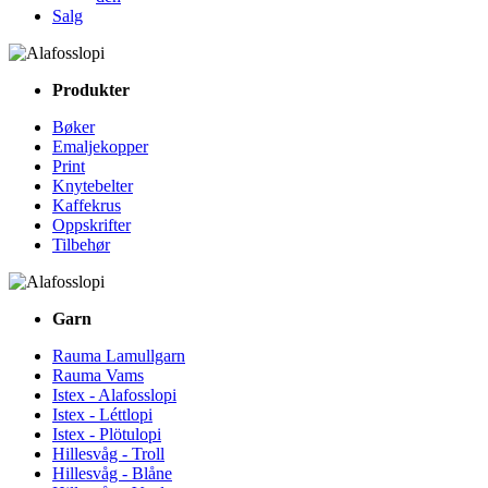
Salg
Produkter
Bøker
Emaljekopper
Print
Knytebelter
Kaffekrus
Oppskrifter
Tilbehør
Garn
Rauma Lamullgarn
Rauma Vams
Istex - Alafosslopi
Istex - Léttlopi
Istex - Plötulopi
Hillesvåg - Troll
Hillesvåg - Blåne