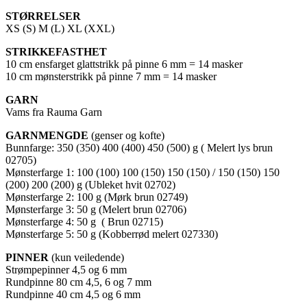
STØRRELSER
XS (S) M (L) XL (XXL)
STRIKKEFASTHET
10 cm ensfarget glattstrikk på pinne 6 mm = 14 masker
10 cm mønsterstrikk på pinne 7 mm = 14 masker
GARN
Vams fra Rauma Garn
GARNMENGDE
(genser og kofte)
Bunnfarge: 350 (350) 400 (400) 450 (500) g ( Melert lys brun
02705)
Mønsterfarge 1: 100 (100) 100 (150) 150 (150) / 150 (150) 150
(200) 200 (200) g (Ubleket hvit 02702)
Mønsterfarge 2: 100 g (Mørk brun 02749)
Mønsterfarge 3: 50 g (Melert brun 02706)
Mønsterfarge 4: 50 g ( Brun 02715)
Mønsterfarge 5: 50 g (Kobberrød melert 027330)
PINNER
(kun veiledende)
Strømpepinner 4,5 og 6 mm
Rundpinne 80 cm 4,5, 6 og 7 mm
Rundpinne 40 cm 4,5 og 6 mm