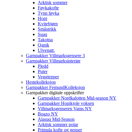
Arktisk sommer
Føykakofte
Tynn føyka
Hopi
Kvitebjørn
Småstrikk
Suaq
Takotna
Qanik
Ulvenatt.
Garnpakker Villmarksgensere 3
Garnpakker Villmarksinteriør
Pledd
Puter
Veggtepper
Hestekolleksjon
Garnpakker FemundKolleksjon
Garnpakker digitale oppskrifter
Garnpakker Nordkalotten Mid-season NY
Garnpakker Hopikjole voksen
Villmarksgenseren Vams NY
Boazo NY
Alasuq Mid-Season
Arktisk sommer polar
Primula kofte og genser