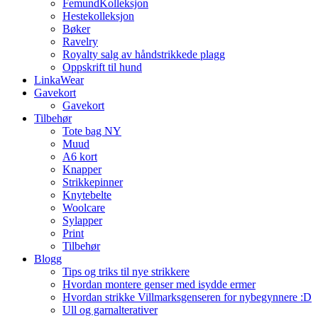
FemundKolleksjon
Hestekolleksjon
Bøker
Ravelry
Royalty salg av håndstrikkede plagg
Oppskrift til hund
LinkaWear
Gavekort
Gavekort
Tilbehør
Tote bag NY
Muud
A6 kort
Knapper
Strikkepinner
Knytebelte
Woolcare
Sylapper
Print
Tilbehør
Blogg
Tips og triks til nye strikkere
Hvordan montere genser med isydde ermer
Hvordan strikke Villmarksgenseren for nybegynnere :D
Ull og garnalterativer