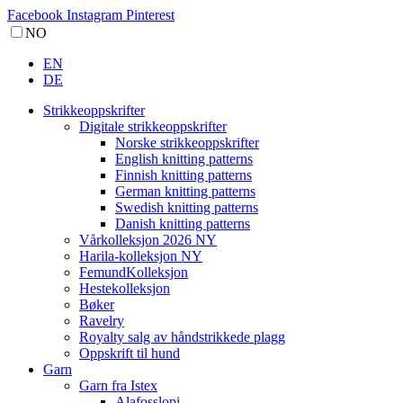
Facebook
Instagram
Pinterest
NO
EN
DE
Strikkeoppskrifter
Digitale strikkeoppskrifter
Norske strikkeoppskrifter
English knitting patterns
Finnish knitting patterns
German knitting patterns
Swedish knitting patterns
Danish knitting patterns
Vårkolleksjon 2026 NY
Harila-kolleksjon NY
FemundKolleksjon
Hestekolleksjon
Bøker
Ravelry
Royalty salg av håndstrikkede plagg
Oppskrift til hund
Garn
Garn fra Istex
Alafosslopi