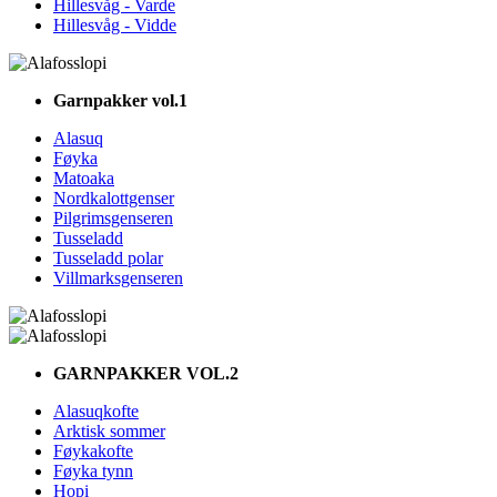
Hillesvåg - Varde
Hillesvåg - Vidde
Garnpakker vol.1
Alasuq
Føyka
Matoaka
Nordkalottgenser
Pilgrimsgenseren
Tusseladd
Tusseladd polar
Villmarksgenseren
GARNPAKKER VOL.2
Alasuqkofte
Arktisk sommer
Føykakofte
Føyka tynn
Hopi