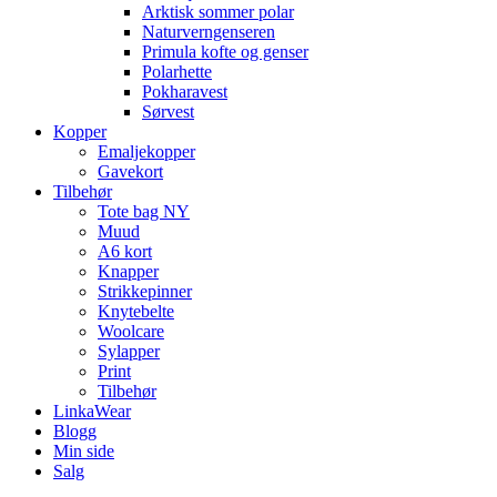
Arktisk sommer polar
Naturverngenseren
Primula kofte og genser
Polarhette
Pokharavest
Sørvest
Kopper
Emaljekopper
Gavekort
Tilbehør
Tote bag NY
Muud
A6 kort
Knapper
Strikkepinner
Knytebelte
Woolcare
Sylapper
Print
Tilbehør
LinkaWear
Blogg
Min side
Salg