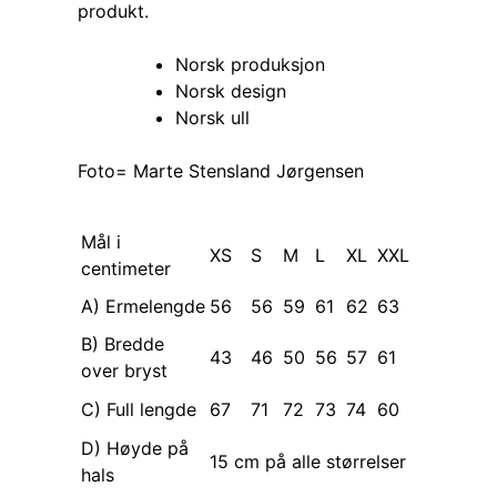
produkt.
Norsk produksjon
Norsk design
Norsk ull
Foto= Marte Stensland Jørgensen
Mål i
XS
S
M
L
XL
XXL
centimeter
A) Ermelengde
56
56
59
61
62
63
B) Bredde
43
46
50
56
57
61
over bryst
C) Full lengde
67
71
72
73
74
60
D) Høyde på
15 cm på alle størrelser
hals