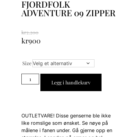
FJORDFOLK
ADVENTURE 09 ZIPPER
kr
2.200
kr
900
Size
Legg i handlekurv
OUTLETVARE! Disse genserne ble ikke
like romslige som ønsket. Se nøye på
målene i fanen under. Gå gjerne opp en