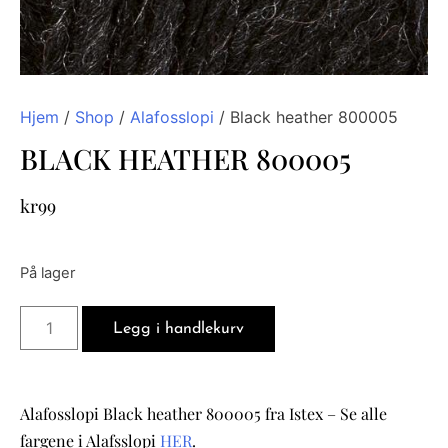
Hjem
/
Shop
/
Alafosslopi
/ Black heather 800005
BLACK HEATHER 800005
kr
99
På lager
Legg i handlekurv
Alafosslopi Black heather 800005 fra Istex – Se alle
fargene i Alafsslopi
HER
.