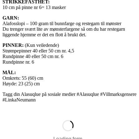
STRIKKEFASTHET:
10 cm på pinne nr 6= 13 masker
GARN:
Alafosslopi – 100 gram til bunnfarge og restegarn til mønster
Du trenger svært lite av mønsterfargene så om du har restegarn
liggende hjemme er det en flott å brukt det.
PINNER:
(Kun veiledende)
Strømpepinner 40 eller 50 cm nr. 4,5
Rundpinne 40 eller 50 cm nr. 6
Rundpinne nr. 6
MÅL:
Omkrets: 55 (60) cm
Høyde: 23 (25) cm
Tagg din Alasuqlue på sosiale medier #Alasuqlue #Villmarksgensere
#LinkaNeumann
Loading form...