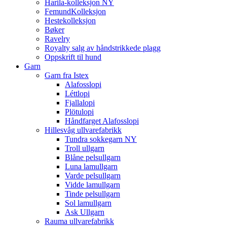
Harila-kolleksjon NY
FemundKolleksjon
Hestekolleksjon
Bøker
Ravelry
Royalty salg av håndstrikkede plagg
Oppskrift til hund
Garn
Garn fra Istex
Alafosslopi
Léttlopi
Fjallalopi
Plötulopi
Håndfarget Alafosslopi
Hillesvåg ullvarefabrikk
Tundra sokkegarn NY
Troll ullgarn
Blåne pelsullgarn
Luna lamullgarn
Varde pelsullgarn
Vidde lamullgarn
Tinde pelsullgarn
Sol lamullgarn
Ask Ullgarn
Rauma ullvarefabrikk