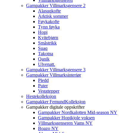
Villmarksgenseren
Garnpakker Villmarksgensere 2
Alasuqkofte
Arktisk sommer
Føykakofte
Tynn føyka
Hopi
Kvitebjørn
Småstrikk
Suaq
Takotna
Qanik
Ulvenatt.
Garnpakker Villmarksgensere 3
Garnpakker Villmarksinteriør
Pledd
Puter
Veggtepper
Hestekolleksjon
Garnpakker FemundKolleksjon
Garnpakker digitale oppskrifter
Garnpakker Nordkalotten Mid-season NY
Garnpakker Hopikjole voksen
Villmarksgenseren Vams NY
Boazo NY