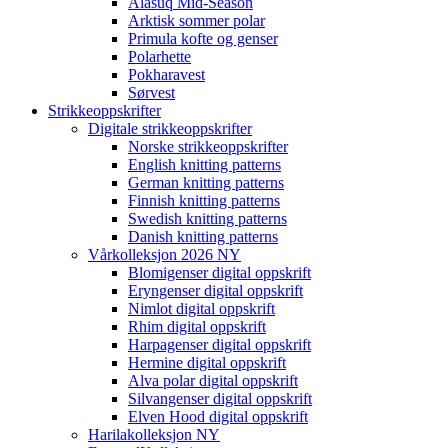
Alasuq Mid-Season
Arktisk sommer polar
Primula kofte og genser
Polarhette
Pokharavest
Sørvest
Strikkeoppskrifter
Digitale strikkeoppskrifter
Norske strikkeoppskrifter
English knitting patterns
German knitting patterns
Finnish knitting patterns
Swedish knitting patterns
Danish knitting patterns
Vårkolleksjon 2026 NY
Blomigenser digital oppskrift
Eryngenser digital oppskrift
Nimlot digital oppskrift
Rhim digital oppskrift
Harpagenser digital oppskrift
Hermine digital oppskrift
Alva polar digital oppskrift
Silvangenser digital oppskrift
Elven Hood digital oppskrift
Harilakolleksjon NY