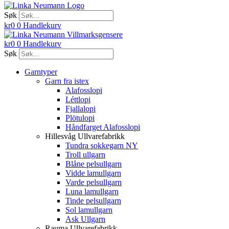
Søk
kr
0
0
Handlekurv
kr
0
0
Handlekurv
Søk
Garntyper
Garn fra istex
Alafosslopi
Léttlopi
Fjallalopi
Plötulopi
Håndfarget Alafosslopi
Hillesvåg Ullvarefabrikk
Tundra sokkegarn NY
Troll ullgarn
Blåne pelsullgarn
Vidde lamullgarn
Varde pelsullgarn
Luna lamullgarn
Tinde pelsullgarn
Sol lamullgarn
Ask Ullgarn
Rauma Ullvarefabrikk