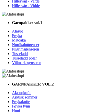
Hillesvåg - Varde
Hillesvåg - Vidde
Garnpakker vol.1
Alasuq
Føyka
Matoaka
Nordkalottgenser
Pilgrimsgenseren
Tusseladd
Tusseladd polar
Villmarksgenseren
GARNPAKKER VOL.2
Alasuqkofte
Arktisk sommer
Føykakofte
Føyka tynn
Hopi