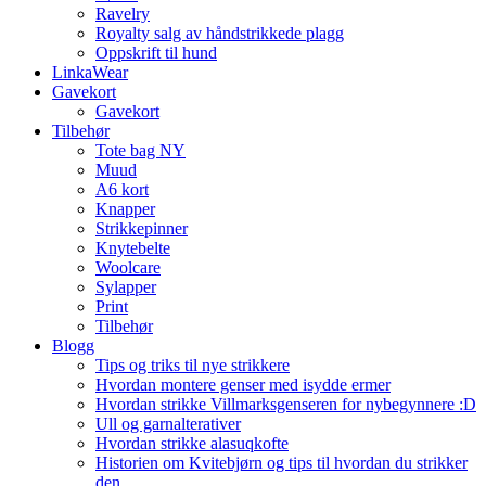
Ravelry
Royalty salg av håndstrikkede plagg
Oppskrift til hund
LinkaWear
Gavekort
Gavekort
Tilbehør
Tote bag NY
Muud
A6 kort
Knapper
Strikkepinner
Knytebelte
Woolcare
Sylapper
Print
Tilbehør
Blogg
Tips og triks til nye strikkere
Hvordan montere genser med isydde ermer
Hvordan strikke Villmarksgenseren for nybegynnere :D
Ull og garnalterativer
Hvordan strikke alasuqkofte
Historien om Kvitebjørn og tips til hvordan du strikker
den