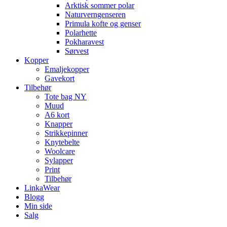
Arktisk sommer polar
Naturverngenseren
Primula kofte og genser
Polarhette
Pokharavest
Sørvest
Kopper
Emaljekopper
Gavekort
Tilbehør
Tote bag NY
Muud
A6 kort
Knapper
Strikkepinner
Knytebelte
Woolcare
Sylapper
Print
Tilbehør
LinkaWear
Blogg
Min side
Salg