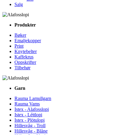
Salg
Produkter
Bøker
Emaljekopper
Print
Knytebelter
Kaffekrus
Oppskrifter
Tilbehør
Garn
Rauma Lamullgarn
Rauma Vams
Istex - Alafosslopi
Istex - Léttlopi
Istex - Plötulopi
Hillesvåg - Troll
Hillesvåg - Blåne