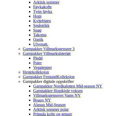
Arktisk sommer
Føykakofte
Tynn føyka
Hopi
Kvitebjørn
Småstrikk
Suaq
Takotna
Qanik
Ulvenatt.
Garnpakker Villmarksgensere 3
Garnpakker Villmarksinteriør
Pledd
Puter
Veggtepper
Hestekolleksjon
Garnpakker FemundKolleksjon
Garnpakker digitale oppskrifter
Garnpakker Nordkalotten Mid-season NY
Garnpakker Hopikjole voksen
Villmarksgenseren Vams NY
Boazo NY
Alasuq Mid-Season
Arktisk sommer polar
Primula kofte og genser