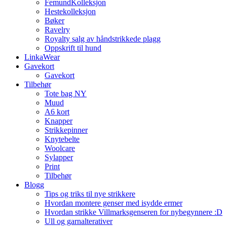
FemundKolleksjon
Hestekolleksjon
Bøker
Ravelry
Royalty salg av håndstrikkede plagg
Oppskrift til hund
LinkaWear
Gavekort
Gavekort
Tilbehør
Tote bag NY
Muud
A6 kort
Knapper
Strikkepinner
Knytebelte
Woolcare
Sylapper
Print
Tilbehør
Blogg
Tips og triks til nye strikkere
Hvordan montere genser med isydde ermer
Hvordan strikke Villmarksgenseren for nybegynnere :D
Ull og garnalterativer