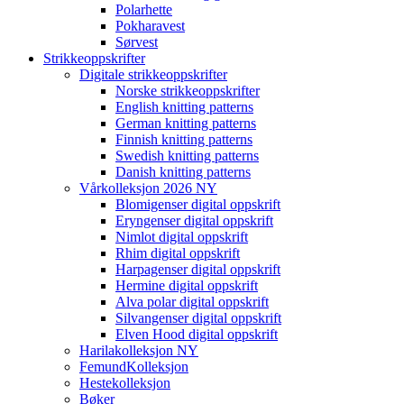
Polarhette
Pokharavest
Sørvest
Strikkeoppskrifter
Digitale strikkeoppskrifter
Norske strikkeoppskrifter
English knitting patterns
German knitting patterns
Finnish knitting patterns
Swedish knitting patterns
Danish knitting patterns
Vårkolleksjon 2026 NY
Blomigenser digital oppskrift
Eryngenser digital oppskrift
Nimlot digital oppskrift
Rhim digital oppskrift
Harpagenser digital oppskrift
Hermine digital oppskrift
Alva polar digital oppskrift
Silvangenser digital oppskrift
Elven Hood digital oppskrift
Harilakolleksjon NY
FemundKolleksjon
Hestekolleksjon
Bøker