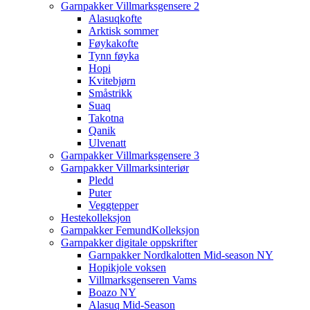
Garnpakker Villmarksgensere 2
Alasuqkofte
Arktisk sommer
Føykakofte
Tynn føyka
Hopi
Kvitebjørn
Småstrikk
Suaq
Takotna
Qanik
Ulvenatt
Garnpakker Villmarksgensere 3
Garnpakker Villmarksinteriør
Pledd
Puter
Veggtepper
Hestekolleksjon
Garnpakker FemundKolleksjon
Garnpakker digitale oppskrifter
Garnpakker Nordkalotten Mid-season NY
Hopikjole voksen
Villmarksgenseren Vams
Boazo NY
Alasuq Mid-Season