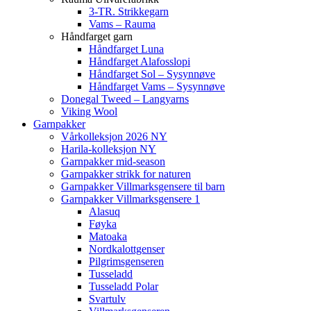
3-TR. Strikkegarn
Vams – Rauma
Håndfarget garn
Håndfarget Luna
Håndfarget Alafosslopi
Håndfarget Sol – Sysynnøve
Håndfarget Vams – Sysynnøve
Donegal Tweed – Langyarns
Viking Wool
Garnpakker
Vårkolleksjon 2026 NY
Harila-kolleksjon NY
Garnpakker mid-season
Garnpakker strikk for naturen
Garnpakker Villmarksgensere til barn
Garnpakker Villmarksgensere 1
Alasuq
Føyka
Matoaka
Nordkalottgenser
Pilgrimsgenseren
Tusseladd
Tusseladd Polar
Svartulv