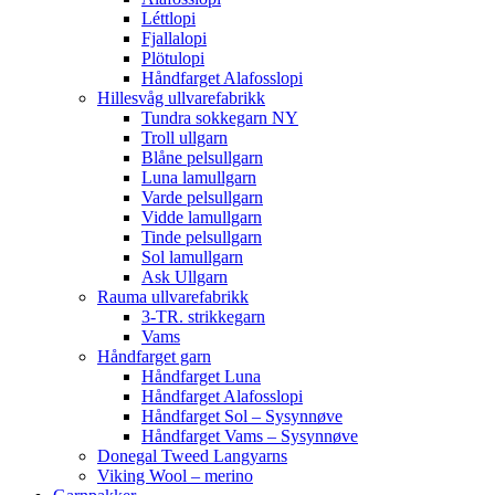
Léttlopi
Fjallalopi
Plötulopi
Håndfarget Alafosslopi
Hillesvåg ullvarefabrikk
Tundra sokkegarn NY
Troll ullgarn
Blåne pelsullgarn
Luna lamullgarn
Varde pelsullgarn
Vidde lamullgarn
Tinde pelsullgarn
Sol lamullgarn
Ask Ullgarn
Rauma ullvarefabrikk
3-TR. strikkegarn
Vams
Håndfarget garn
Håndfarget Luna
Håndfarget Alafosslopi
Håndfarget Sol – Sysynnøve
Håndfarget Vams – Sysynnøve
Donegal Tweed Langyarns
Viking Wool – merino