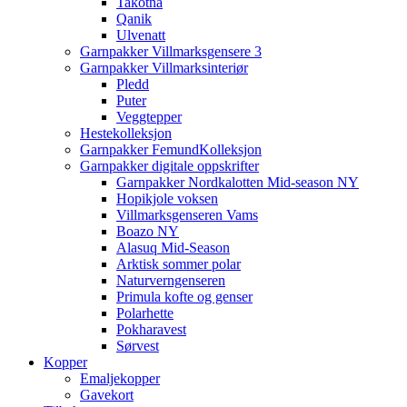
Takotna
Qanik
Ulvenatt
Garnpakker Villmarksgensere 3
Garnpakker Villmarksinteriør
Pledd
Puter
Veggtepper
Hestekolleksjon
Garnpakker FemundKolleksjon
Garnpakker digitale oppskrifter
Garnpakker Nordkalotten Mid-season NY
Hopikjole voksen
Villmarksgenseren Vams
Boazo NY
Alasuq Mid-Season
Arktisk sommer polar
Naturverngenseren
Primula kofte og genser
Polarhette
Pokharavest
Sørvest
Kopper
Emaljekopper
Gavekort