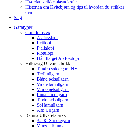
Hvordan strikke alasuqkofte
Historien om Kvitebjørn og tips til hvordan du strikker
den
Salg
Garntyper
Garn fra istex
Alafosslopi
Léttlopi
Fjallalopi
Plötulopi
Håndfarget Alafosslopi
Hillesvåg Ullvarefabrikk
Tundra sokkegarn NY
Troll ullgarn
Blåne pelsullgarn
Vidde lamullgarn
Varde pelsullgarn
Luna lamullgarn
Tinde pelsullgarn
Sol lamullgarn
Ask Ullgarn
Rauma Ullvarefabrikk
3-TR. Strikkegarn
Vams – Rauma