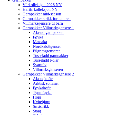
Garnpakker
Vårkolleksjon 2026 NY
Harila-kolleksjon NY
Garnpakker mid-season
Garnpakker strikk for naturen
Villmarksgensere til barn
Garnpakker Villmarksgensere 1
Alasuq garnpakker
Føyka
Matoaka
Nordkalottgenser
Pilgrimsgenseren
Tusseladd garnpakker
Tusseladd Polar
Svartulv
Villmarksgenseren
Garnpakker Villmarksgensere 2
Alasuqkofte
Arktisk sommer
Føykakofte
Tynn føyka
Hopi
Kvitebjørn
Småstrikk
Suaq