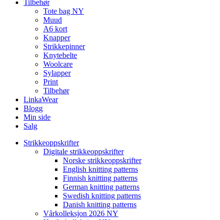
Tilbehør
Tote bag NY
Muud
A6 kort
Knapper
Strikkepinner
Knytebelte
Woolcare
Sylapper
Print
Tilbehør
LinkaWear
Blogg
Min side
Salg
Strikkeoppskrifter
Digitale strikkeoppskrifter
Norske strikkeoppskrifter
English knitting patterns
Finnish knitting patterns
German knitting patterns
Swedish knitting patterns
Danish knitting patterns
Vårkolleksjon 2026 NY