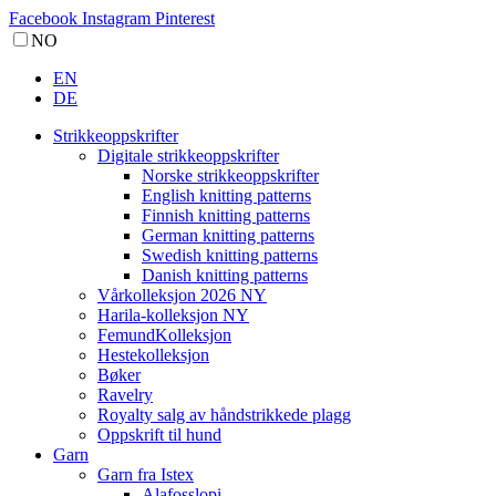
Facebook
Instagram
Pinterest
NO
EN
DE
Strikkeoppskrifter
Digitale strikkeoppskrifter
Norske strikkeoppskrifter
English knitting patterns
Finnish knitting patterns
German knitting patterns
Swedish knitting patterns
Danish knitting patterns
Vårkolleksjon 2026 NY
Harila-kolleksjon NY
FemundKolleksjon
Hestekolleksjon
Bøker
Ravelry
Royalty salg av håndstrikkede plagg
Oppskrift til hund
Garn
Garn fra Istex
Alafosslopi