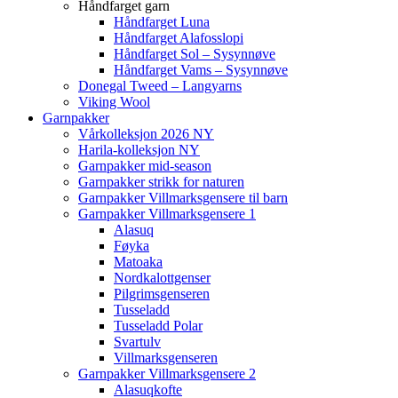
Håndfarget garn
Håndfarget Luna
Håndfarget Alafosslopi
Håndfarget Sol – Sysynnøve
Håndfarget Vams – Sysynnøve
Donegal Tweed – Langyarns
Viking Wool
Garnpakker
Vårkolleksjon 2026 NY
Harila-kolleksjon NY
Garnpakker mid-season
Garnpakker strikk for naturen
Garnpakker Villmarksgensere til barn
Garnpakker Villmarksgensere 1
Alasuq
Føyka
Matoaka
Nordkalottgenser
Pilgrimsgenseren
Tusseladd
Tusseladd Polar
Svartulv
Villmarksgenseren
Garnpakker Villmarksgensere 2
Alasuqkofte