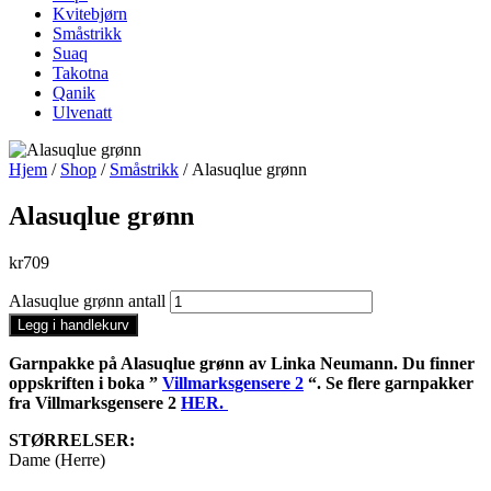
Kvitebjørn
Småstrikk
Suaq
Takotna
Qanik
Ulvenatt
Hjem
/
Shop
/
Småstrikk
/ Alasuqlue grønn
Alasuqlue grønn
kr
709
Alasuqlue grønn antall
Legg i handlekurv
Garnpakke på Alasuqlue grønn av Linka Neumann. Du finner
oppskriften i boka ”
Villmarksgensere 2
“. Se flere garnpakker
fra Villmarksgensere 2
HER.
STØRRELSER:
Dame (Herre)