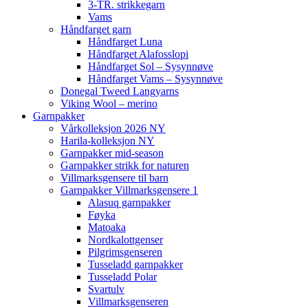
3-TR. strikkegarn
Vams
Håndfarget garn
Håndfarget Luna
Håndfarget Alafosslopi
Håndfarget Sol – Sysynnøve
Håndfarget Vams – Sysynnøve
Donegal Tweed Langyarns
Viking Wool – merino
Garnpakker
Vårkolleksjon 2026 NY
Harila-kolleksjon NY
Garnpakker mid-season
Garnpakker strikk for naturen
Villmarksgensere til barn
Garnpakker Villmarksgensere 1
Alasuq garnpakker
Føyka
Matoaka
Nordkalottgenser
Pilgrimsgenseren
Tusseladd garnpakker
Tusseladd Polar
Svartulv
Villmarksgenseren