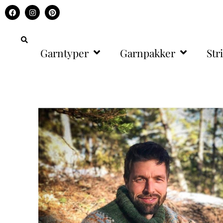
Garntyper
Garnpakker
Str