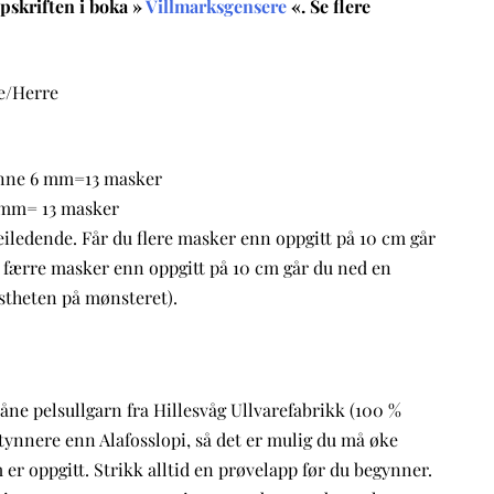
skriften i boka »
Villmarksgensere
«. Se flere
e/Herre
pinne 6 mm=13 masker
 mm= 13 masker
eiledende. Får du flere masker enn oppgitt på 10 cm går
u færre masker enn oppgitt på 10 cm går du ned en
astheten på mønsteret).
låne pelsullgarn fra Hillesvåg Ullvarefabrikk (100 %
 tynnere enn Alafosslopi, så det er mulig du må øke
er oppgitt. Strikk alltid en prøvelapp før du begynner.