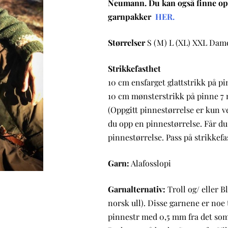
Neumann. Du kan også finne opp
garnpakker
HER.
Størrelser
S (M) L (XL) XXL Dam
Strikkefasthet
10 cm ensfarget glattstrikk på 
10 cm mønsterstrikk på pinne 7
(Oppgitt pinnestørrelse er kun v
du opp en pinnestørrelse. Får d
pinnestørrelse. Pass på strikkef
Garn:
Alafosslopi
Garnalternativ:
Troll og/ eller B
norsk ull). Disse garnene er noe
pinnestr med 0,5 mm fra det som 