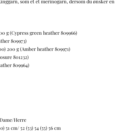
kinggarn, som et et merinogarn, dersom du ønsker en
00 g (Cypress green heather 809966)
ather 809973)
00) 200 g (Amber heather 809971)
posure 801232)
eather 809964)
 Dame/Herre
0) 51 cm/ 52 (53) 54 (55) 56 cm