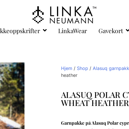
ikkeoppskrifter
LinkaWear
Gavekort
Hjem
/
Shop
/
Alasuq garnpakk
heather
ALASUQ POLAR C
WHEAT HEATHER
Garnpakke på Alasuq Polar cypr