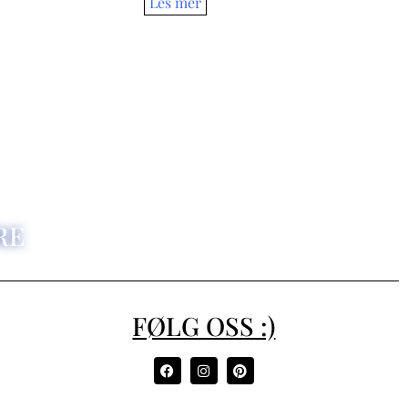
RE
FØLG OSS :)