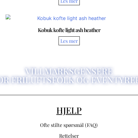
Kobuk kofte light ash heather
VILLMARKSGENSERE
OR FRILUFTSFOLK OG EVENTYRE
HJELP
Ofte stilte spørsmål (FAQ)
Rettelser