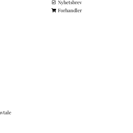
Nyhetsbrev
Forhandler
avtale