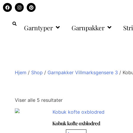
Garntyper
Garnpakker
Str
Hjem
/
Shop
/
Garnpakker Villmarksgensere 3
/ Kobu
Viser alle 5 resultater
Kobuk kofte oxblodred