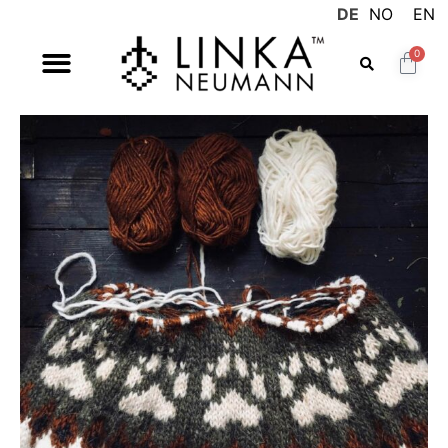
DE
NO
EN
0