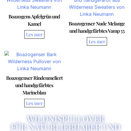
Boazogens Apfelgrün und
Boazogenser Nude Melange
Kamel
und handgefärbtes Vamp 55
Boazogenser Rindenmeliert
und handgefärbtes
Marineblau
WILDNISPULLOVER
FÜR NATURLIEBHABER UND