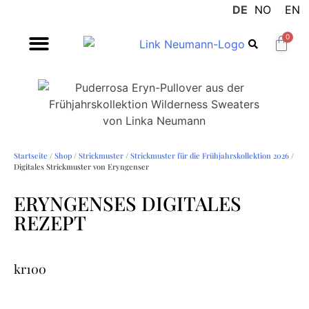
DE
NO
EN
0
Startseite
/
Shop
/
Strickmuster
/
Strickmuster für die Frühjahrskollektion 2026
/
Digitales Strickmuster von Eryngenser
ERYNGENSES DIGITALES
REZEPT
kr
100