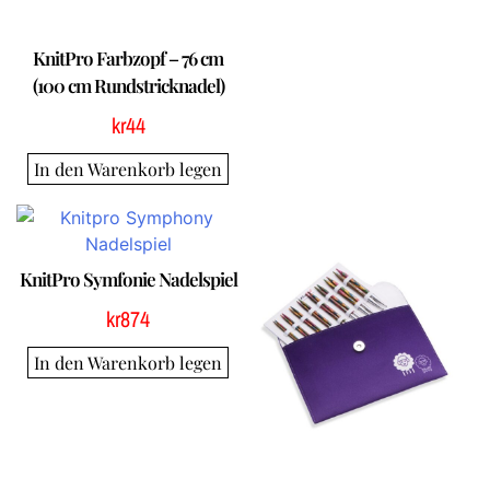
KnitPro Farbzopf – 76 cm
(100 cm Rundstricknadel)
kr
44
In den Warenkorb legen
KnitPro Symfonie Nadelspiel
kr
874
In den Warenkorb legen