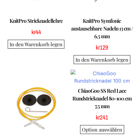
KnitPro Stricknadellehre
KnitPro Symfonie
austauschbare Nadeln 13 cm /
kr
44
6,5 mm
In den Warenkorb legen
kr
129
In den Warenkorb legen
ChiaoGoo SS Red Lace
Rundstricknadel 80-100 cm
7,5 mm
kr
241
Option auswählen