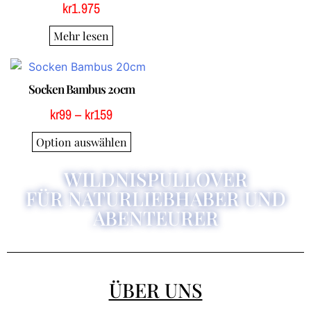
kr
1.975
Mehr lesen
Socken Bambus 20cm
kr
99
–
kr
159
Option auswählen
WILDNISPULLOVER
FÜR NATURLIEBHABER UND
ABENTEURER
ÜBER UNS