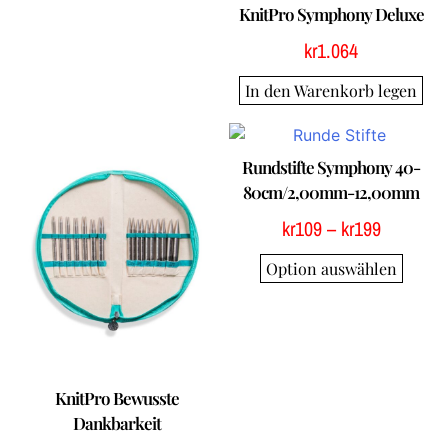
KnitPro Symphony Deluxe
kr
1.064
In den Warenkorb legen
Rundstifte Symphony 40-
80cm/2,00mm-12,00mm
kr
109
–
kr
199
Option auswählen
KnitPro Bewusste
Dankbarkeit