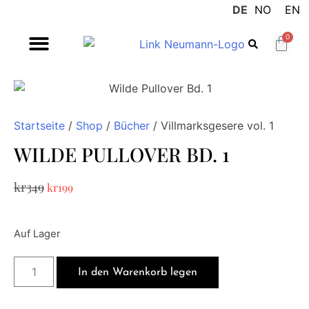
DE
NO
EN
0
Startseite
/
Shop
/
Bücher
/ Villmarksgesere vol. 1
WILDE PULLOVER BD. 1
kr
349
kr
199
Auf Lager
In den Warenkorb legen