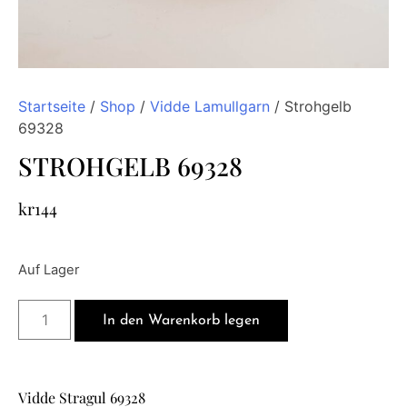
Startseite
/
Shop
/
Vidde Lamullgarn
/ Strohgelb
69328
STROHGELB 69328
kr
144
Auf Lager
In den Warenkorb legen
Vidde Stragul 69328