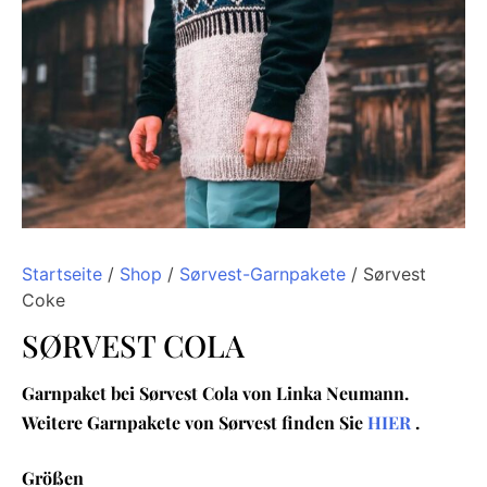
Startseite
/
Shop
/
Sørvest-Garnpakete
/ Sørvest
Coke
SØRVEST COLA
Garnpaket bei Sørvest Cola von Linka Neumann.
Weitere Garnpakete von Sørvest finden Sie
HIER
.
Größen