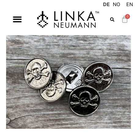
DE
NO
EN
0