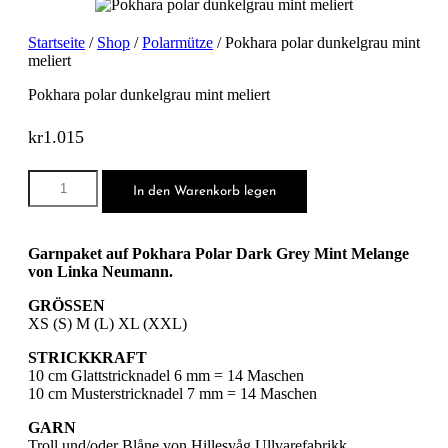
Startseite
/
Shop
/
Polarmütze
/ Pokhara polar dunkelgrau mint
meliert
Pokhara polar dunkelgrau mint meliert
kr
1.015
Pokhara
In den Warenkorb legen
polar
dunkelgrau
mint
meliert
Garnpaket auf Pokhara Polar Dark Grey Mint Melange
Menge
von Linka Neumann.
GRÖSSEN
XS (S) M (L) XL (XXL)
STRICKKRAFT
10 cm Glattstricknadel 6 mm = 14 Maschen
10 cm Musterstricknadel 7 mm = 14 Maschen
GARN
Troll und/oder Blåne von Hillesvåg Ullvarefabrikk