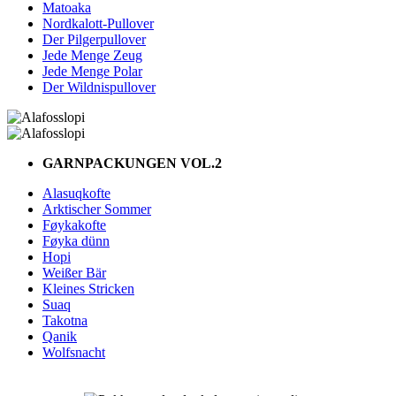
Matoaka
Nordkalott-Pullover
Der Pilgerpullover
Jede Menge Zeug
Jede Menge Polar
Der Wildnispullover
GARNPACKUNGEN VOL.2
Alasuqkofte
Arktischer Sommer
Føykakofte
Føyka dünn
Hopi
Weißer Bär
Kleines Stricken
Suaq
Takotna
Qanik
Wolfsnacht