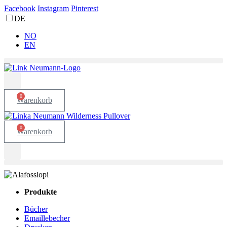
Facebook
Instagram
Pinterest
DE
NO
EN
0
Warenkorb
0
Warenkorb
Produkte
Bücher
Emaillebecher