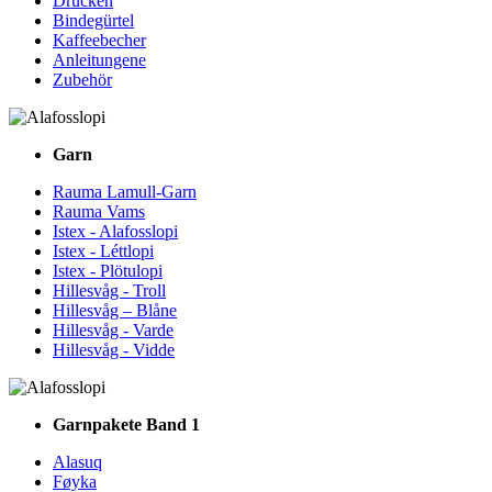
Drucken
Bindegürtel
Kaffeebecher
Anleitungene
Zubehör
Garn
Rauma Lamull-Garn
Rauma Vams
Istex - Alafosslopi
Istex - Léttlopi
Istex - Plötulopi
Hillesvåg - Troll
Hillesvåg – Blåne
Hillesvåg - Varde
Hillesvåg - Vidde
Garnpakete Band 1
Alasuq
Føyka