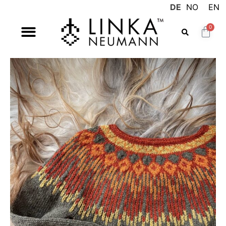
DE
NO
EN
0