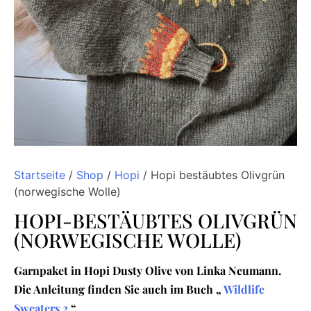
Startseite
/
Shop
/
Hopi
/ Hopi bestäubtes Olivgrün
(norwegische Wolle)
HOPI-BESTÄUBTES OLIVGRÜN
(NORWEGISCHE WOLLE)
Garnpaket in Hopi Dusty Olive von Linka Neumann.
Die Anleitung finden Sie auch im Buch „
Wildlife
Sweaters 2
“.