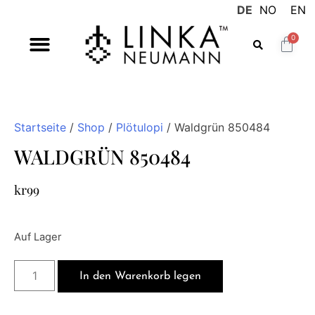
DE
NO
EN
0
Startseite
/
Shop
/
Plötulopi
/ Waldgrün 850484
WALDGRÜN 850484
kr
99
Auf Lager
In den Warenkorb legen