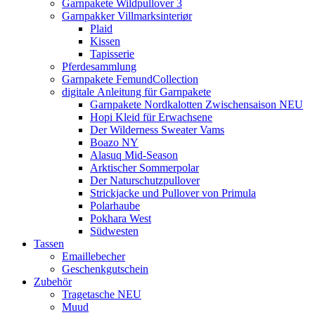
Garnpakete Wildpullover 3
Garnpakker Villmarksinteriør
Plaid
Kissen
Tapisserie
Pferdesammlung
Garnpakete FemundCollection
digitale Anleitung für Garnpakete
Garnpakete Nordkalotten Zwischensaison NEU
Hopi Kleid für Erwachsene
Der Wilderness Sweater Vams
Boazo NY
Alasuq Mid-Season
Arktischer Sommerpolar
Der Naturschutzpullover
Strickjacke und Pullover von Primula
Polarhaube
Pokhara West
Südwesten
Tassen
Emaillebecher
Geschenkgutschein
Zubehör
Tragetasche NEU
Muud