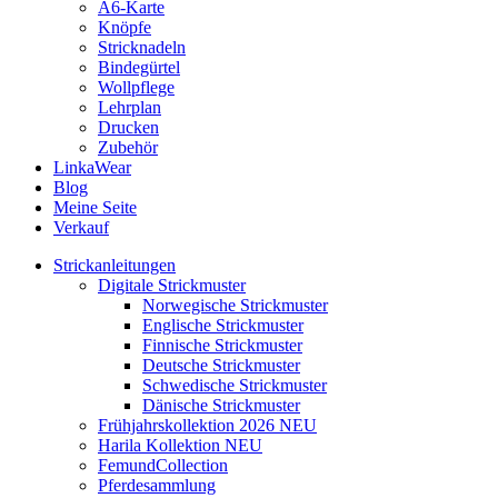
A6-Karte
Knöpfe
Stricknadeln
Bindegürtel
Wollpflege
Lehrplan
Drucken
Zubehör
LinkaWear
Blog
Meine Seite
Verkauf
Strickanleitungen
Digitale Strickmuster
Norwegische Strickmuster
Englische Strickmuster
Finnische Strickmuster
Deutsche Strickmuster
Schwedische Strickmuster
Dänische Strickmuster
Frühjahrskollektion 2026 NEU
Harila Kollektion NEU
FemundCollection
Pferdesammlung