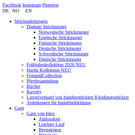
Facebook
Instagram
Pinterest
DE
NO
EN
Strickanleitungen
Digitale Strickmuster
Norwegische Strickmuster
Englische Strickmuster
Finnische Strickmuster
Deutsche Strickmuster
Schwedische Strickmuster
Dänische Strickmuster
Frühjahrskollektion 2026 NEU
Harila Kollektion NEU
FemundCollection
Pferdesammlung
Bücher
Ravelry
Lizenzverkauf von handgestrickten Kleidungsstücken
Anleitungen für hundebekleidung
Garn
Garn von Istex
Alafosslopi
Leichter Lauf
Bergsteigen