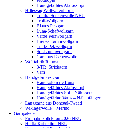
Plötulopie
Handgefärbtes Alafosslopi
Hillesvåg Wollwarenfabrik
Tundra Sockenwolle NEU
Troll-Wollgarn
Blaues Pelzgarn
Luna-Schafwollgarn
Varde-Pelzwollgarn
Breites Lammwollgarn
Tinde-Pelzwollgarn
Sol-Lammwollgarn
Garn aus Eschenwolle
Wollfabrik Rauma
3-TR. Strickgarn
Vam
Handgefärbtes Garn
Handkolorierte Luna
Handgefärbtes Alafosslopi
Handgefärbtes Sol – Nähpraxis
Handgefärbte Vams – Nähanfänger
Langgarne aus Donegal-Tweed
Wikingerwolle – Merino
Garnpakete
Frühjahrskollektion 2026 NEU
Harila Kollektion NEU