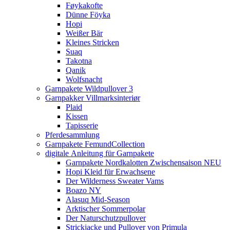
Føykakofte
Dünne Föyka
Hopi
Weißer Bär
Kleines Stricken
Suaq
Takotna
Qanik
Wolfsnacht
Garnpakete Wildpullover 3
Garnpakker Villmarksinteriør
Plaid
Kissen
Tapisserie
Pferdesammlung
Garnpakete FemundCollection
digitale Anleitung für Garnpakete
Garnpakete Nordkalotten Zwischensaison NEU
Hopi Kleid für Erwachsene
Der Wilderness Sweater Vams
Boazo NY
Alasuq Mid-Season
Arktischer Sommerpolar
Der Naturschutzpullover
Strickjacke und Pullover von Primula