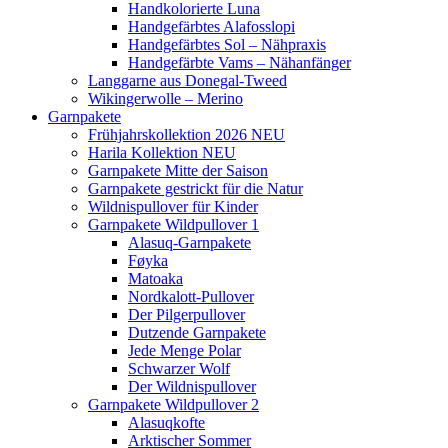
Handkolorierte Luna
Handgefärbtes Alafosslopi
Handgefärbtes Sol – Nähpraxis
Handgefärbte Vams – Nähanfänger
Langgarne aus Donegal-Tweed
Wikingerwolle – Merino
Garnpakete
Frühjahrskollektion 2026 NEU
Harila Kollektion NEU
Garnpakete Mitte der Saison
Garnpakete gestrickt für die Natur
Wildnispullover für Kinder
Garnpakete Wildpullover 1
Alasuq-Garnpakete
Føyka
Matoaka
Nordkalott-Pullover
Der Pilgerpullover
Dutzende Garnpakete
Jede Menge Polar
Schwarzer Wolf
Der Wildnispullover
Garnpakete Wildpullover 2
Alasuqkofte
Arktischer Sommer