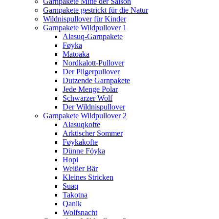
Garnpakete Mitte der Saison
Garnpakete gestrickt für die Natur
Wildnispullover für Kinder
Garnpakete Wildpullover 1
Alasuq-Garnpakete
Føyka
Matoaka
Nordkalott-Pullover
Der Pilgerpullover
Dutzende Garnpakete
Jede Menge Polar
Schwarzer Wolf
Der Wildnispullover
Garnpakete Wildpullover 2
Alasuqkofte
Arktischer Sommer
Føykakofte
Dünne Föyka
Hopi
Weißer Bär
Kleines Stricken
Suaq
Takotna
Qanik
Wolfsnacht